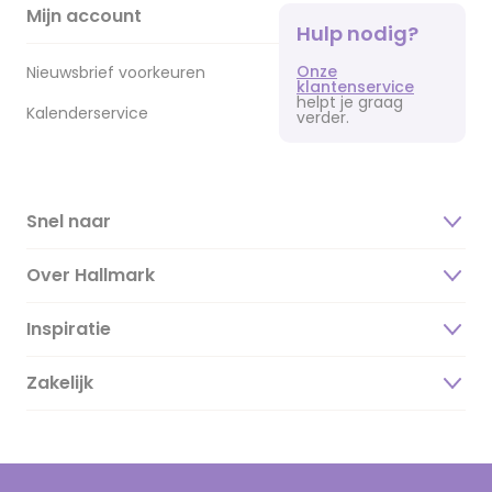
Mijn account
Hulp nodig?
Onze
Nieuwsbrief voorkeuren
klantenservice
helpt je graag
Kalenderservice
verder.
Snel naar
Over Hallmark
Inspiratie
Over ons
Duurzaamheid
Zakelijk
Magazine
Vacatures
Inspiratieteksten
Inloggen retailer
Werken bij Hallmark
Cadeau inspiratie