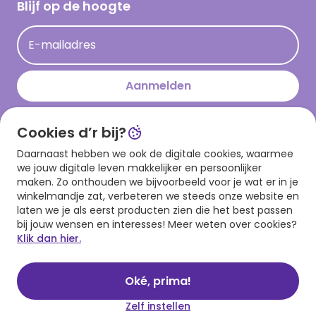
Hallmark Kaartclub
Blijf op de hoogte
Kaartinspiratie
Acties
E-mailadres
Persberichten
Hallmark en Kinderpostzegels
Aanmelden
Cookies d’r bij?
Download onze app
Daarnaast hebben we ook de digitale cookies, waarmee
we jouw digitale leven makkelijker en persoonlijker
maken. Zo onthouden we bijvoorbeeld voor je wat er in je
winkelmandje zat, verbeteren we steeds onze website en
laten we je als eerst producten zien die het best passen
bij jouw wensen en interesses! Meer weten over cookies?
Klik dan hier.
Algemene voorwaarden
Privacy statement
Cookies
© 1999 - 2025 Hallmark
Oké, prima!
Zelf instellen