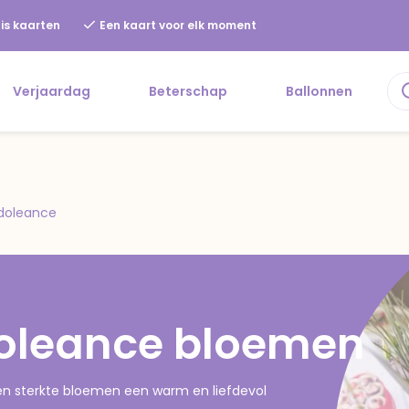
is kaarten
Een kaart voor elk moment
Verjaardag
Beterschap
Ballonnen
ndoleance
doleance bloemen
en sterkte bloemen een warm en liefdevol