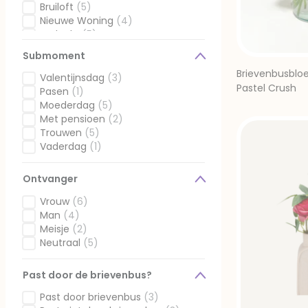
Gefilterd op Momenten: Geslaagd
Bruiloft
(5)
Gefilterd op Momenten: Bruiloft
Nieuwe Woning
(4)
Gefilterd op Momenten: Nieuwe Woning
Bedankt
(5)
Gefilterd op Momenten: Bedankt
Compliment
(5)
Submoment
Gefilterd op Momenten: Compliment
Sorry
(1)
Brievenbusbl
Gefilterd op Momenten: Sorry
Zomaar
(4)
Valentijnsdag
(3)
Gefilterd op Momenten: Zomaar
Pastel Crush
Sterkte
(6)
Gefilterd op Submoment: Valentijnsdag
Pasen
(1)
Geselecteerd Gefilterd op Momenten: Sterkte
Gefilterd op Submoment: Pasen
Moederdag
(5)
Gefilterd op Submoment: Moederdag
Met pensioen
(2)
Gefilterd op Submoment: Met pensioen
Trouwen
(5)
Gefilterd op Submoment: Trouwen
Vaderdag
(1)
Gefilterd op Submoment: Vaderdag
Ontvanger
Vrouw
(6)
Gefilterd op Ontvanger: Vrouw
Man
(4)
Gefilterd op Ontvanger: Man
Meisje
(2)
Gefilterd op Ontvanger: Meisje
Neutraal
(5)
Gefilterd op Ontvanger: Neutraal
Past door de brievenbus?
Past door brievenbus
(3)