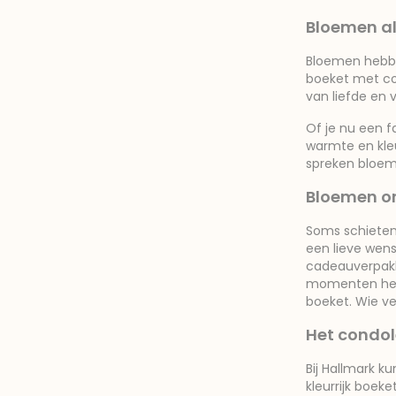
Bloemen als
Bloemen hebben
boeket met co
van liefde en 
Of je nu een f
warmte en kleu
spreken bloem
Bloemen om
Soms schieten
een lieve wens
cadeauverpakk
momenten hebb
boeket. Wie ve
Het condol
Bij Hallmark k
kleurrijk boek