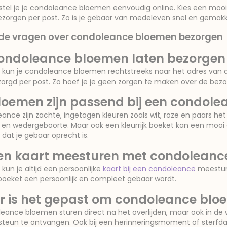
estel je je condoleance bloemen eenvoudig online. Kies een mooi
bezorgen per post. Zo is je gebaar van medeleven snel en gema
lde vragen over condoleance bloemen bezorgen
condoleance bloemen laten bezorgen 
rk kun je condoleance bloemen rechtstreeks naar het adres van
orgd per post. Zo hoef je je geen zorgen te maken over de bezo
loemen zijn passend bij een condole
eance zijn zachte, ingetogen kleuren zoals wit, roze en paars h
 en wedergeboorte. Maar ook een kleurrijk boeket kan een mooi 
s dat je gebaar oprecht is.
een kaart meesturen met condolean
k kun je altijd een persoonlijke
kaart bij een condoleance
meesture
oeket een persoonlijk en compleet gebaar wordt.
 is het gepast om condoleance bloe
leance bloemen sturen direct na het overlijden, maar ook in 
g steun te ontvangen. Ook bij een herinneringsmoment of sterfda