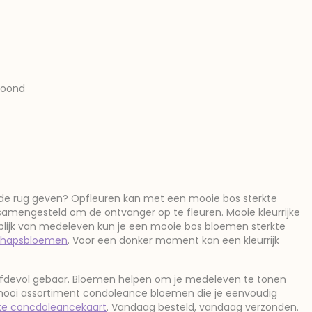
toond
 in de rug geven? Opfleuren kan met een mooie bos sterkte
 samengesteld om de ontvanger op te fleuren. Mooie kleurrijke
 blijk van medeleven kun je een mooie bos bloemen sterkte
chapsbloemen
. Voor een donker moment kan een kleurrijk
efdevol gebaar. Bloemen helpen om je medeleven te tonen
n mooi assortiment condoleance bloemen die je eenvoudig
jke concdoleancekaart
. Vandaag besteld, vandaag verzonden.