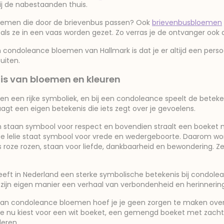
ij de nabestaanden thuis.
bloemen die door de brievenbus passen? Ook
brievenbusbloemen
als ze in een vaas worden gezet. Zo verras je de ontvanger ook als
condoleance bloemen van Hallmark is dat je er altijd een persoo
uiten.
is van bloemen en kleuren
 een rijke symboliek, en bij een condoleance speelt de beteken
agt een eigen betekenis die iets zegt over je gevoelens.
staan symbool voor respect en bovendien straalt een boeket met
 De lelie staat symbool voor vrede en wedergeboorte. Daarom wo
 roze rozen, staan voor liefde, dankbaarheid en bewondering. Z
eft in Nederland een sterke symbolische betekenis bij condolea
zijn eigen manier een verhaal van verbondenheid en herinnering
 van condoleance bloemen hoef je je geen zorgen te maken over de
je nu kiest voor een wit boeket, een gemengd boeket met zacht
deren.