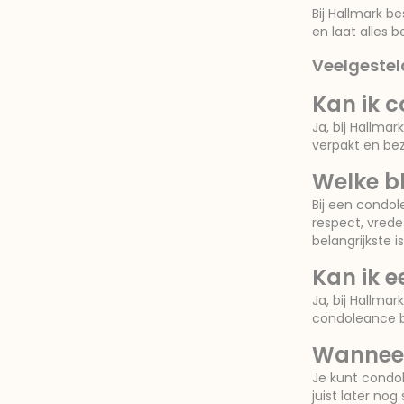
Bij Hallmark b
en laat alles 
Veelgeste
Kan ik 
Ja, bij Hallma
verpakt en bez
Welke b
Bij een condol
respect, vrede
belangrijkste i
Kan ik 
Ja, bij Hallmar
condoleance b
Wanneer
Je kunt condo
juist later no