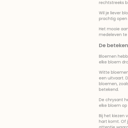
rechtstreeks b
Wil je liever 
prachtig open 
Het mooie aan 
medeleven te 
De beteken
Bloemen hebben
elke bloem dra
Witte bloemen 
een uitvaart.
bloemen, zoals
betekend.
De chrysant he
elke bloem op 
Bij het kiezen
hart komt. Of 
attentie waar