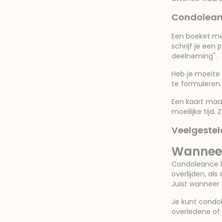
Condoleanc
Een boeket me
schrijf je een 
deelneming".
Heb je moeite
te formuleren.
Een kaart maak
moeilijke tijd
Veelgestel
Wanneer
Condoleance b
overlijden, a
Juist wanneer 
Je kunt condo
overledene of