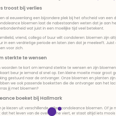
 troost bij verlies
 al eeuwenlang een bijzondere plek bij het afscheid van een di
ndoleance bloemen laat de nabestaanden weten dat je aan hen d
verbondenheid wat juist in een moeilijke tijd veel betekent.
amilielid, vriend, collega of buur wilt condoleren: bloemen zijn 
r in een verdrietige periode en laten zien dat je meeleeft. Jui
en voor zich.
 sterkte te wensen
 woorden te kort om iemand sterkte te wensen en zijn bloemen
kaart beur je iemand al snel op. Een kleine moeite maar groot 
ing gestuurd naar de ontvanger. Onze bloemen en planten zijn 
en we ook passende boeketten die de ontvanger aan het lache
rras jij met bloemen?
eance boeket bij Hallmark
un je kiezen uit verschillende stijlen condoleance bloemen. Of 
et dat het leven van de overledene viert, er staat altijd iets moo