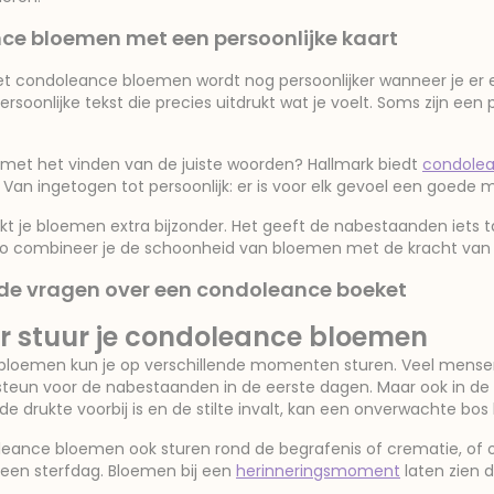
e bloemen met een persoonlijke kaart
t condoleance bloemen wordt nog persoonlijker wanneer je er
persoonlijke tekst die precies uitdrukt wat je voelt. Soms zijn ee
 met het vinden van de juiste woorden? Hallmark biedt
condolean
 Van ingetogen tot persoonlijk: er is voor elk gevoel een goede
t je bloemen extra bijzonder. Het geeft de nabestaanden iets t
. Zo combineer je de schoonheid van bloemen met de kracht van 
de vragen over een condoleance boeket
 stuur je condoleance bloemen
loemen kun je op verschillende momenten sturen. Veel mensen
ls steun voor de nabestaanden in de eerste dagen. Maar ook in
de drukte voorbij is en de stilte invalt, kan een onverwachte b
leance bloemen ook sturen rond de begrafenis of crematie, of 
 een sterfdag. Bloemen bij een
herinneringsmoment
laten zien d