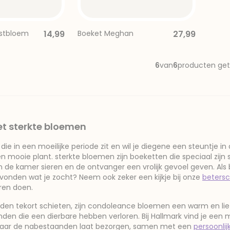
nbus
rievenbus
stbloem
14,99
Boeket Meghan
27,99
xtra cadeau
6
van
6
producten ge
et sterkte bloemen
die in een moeilijke periode zit en wil je diegene een steuntje
 mooie plant. sterkte bloemen zijn boeketten die speciaal zijn
 de kamer sieren en de ontvanger een vrolijk gevoel geven. Als
evonden wat je zocht? Neem ook zeker een kijkje bij onze
beters
ren doen.
en tekort schieten, zijn condoleance bloemen een warm en li
den die een dierbare hebben verloren. Bij Hallmark vind je ee
naar de nabestaanden laat bezorgen, samen met een
persoonli