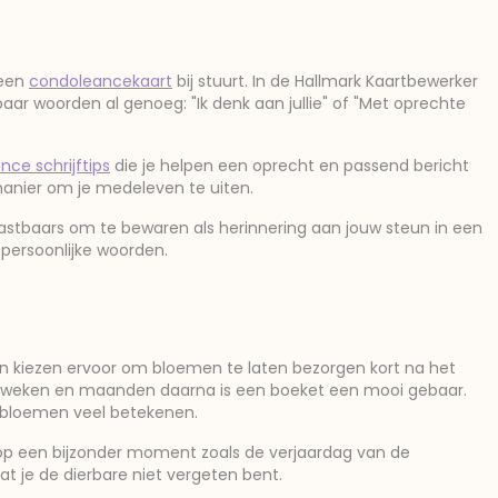
 een
condoleancekaart
bij stuurt. In de Hallmark Kaartbewerker
n paar woorden al genoeg: "Ik denk aan jullie" of "Met oprechte
ce schrijftips
die je helpen een oprecht en passend bericht
 manier om je medeleven te uiten.
astbaars om te bewaren als herinnering aan jouw steun in een
persoonlijke woorden.
 kiezen ervoor om bloemen te laten bezorgen kort na het
 de weken en maanden daarna is een boeket een mooi gebaar.
os bloemen veel betekenen.
op een bijzonder moment zoals de verjaardag van de
at je de dierbare niet vergeten bent.