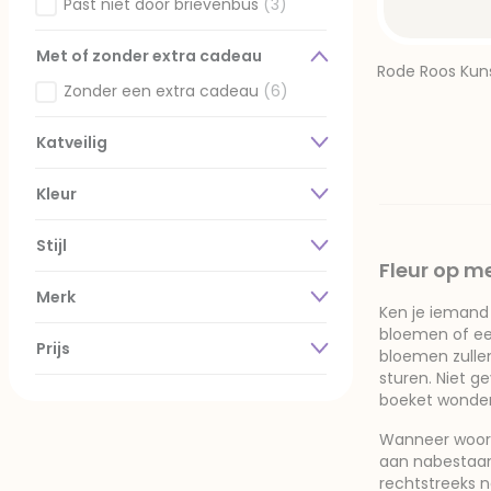
Gefilterd op Past door de brievenbus?: Past door brieve
Past niet door brievenbus
(3)
Gefilterd op Past door de brievenbus?: Past niet door b
Met of zonder extra cadeau
Rode Roos Kun
Zonder een extra cadeau
(6)
Gefilterd op Met of zonder extra cadeau: Zonder een e
Katveilig
Kleur
Stijl
Fleur op m
Merk
Ken je iemand 
bloemen of een
Prijs
bloemen zullen
sturen. Niet g
boeket wonde
Wanneer woord
aan nabestaan
rechtstreeks 