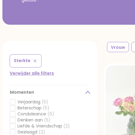
Vrouw
Sterkte
Verwijder filter Gefilterd op Momenten: Sterkte
Verwijder alle filters
Momenten
Verjaardag
(5)
Gefilterd op Momenten: Verjaardag
Beterschap
(5)
Gefilterd op Momenten: Beterschap
Condoleance
(6)
Gefilterd op Momenten: Condoleance
Denken aan
(5)
Gefilterd op Momenten: Denken aan
Liefde & Vriendschap
(2)
Gefilterd op Momenten: Liefde & Vriendschap
Geslaagd
(2)