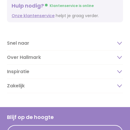
Hulp nodig?
Klantenservice is online
Onze klantenservice
helpt je graag verder.
Snel naar
Over Hallmark
Inspiratie
Over ons
Duurzaamheid
Zakelijk
Magazine
Vacatures
Inspiratieteksten
Inloggen retailer
Werken bij Hallmark
Cadeau inspiratie
Hallmark Kaartclub
Blijf op de hoogte
Kaartinspiratie
Acties