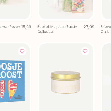
oemen Rozen
15,99
Boeket Marjolein Bastin
27,99
Briev
Collectie
Ombr