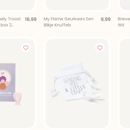
nbus
ely Troost
16,99
My Flame Geurkaars Een
9,99
Briev
rievenbus
tbox 2
Blikje Knuffels
Wit