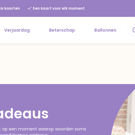
is kaarten
Een kaart voor elk moment
Verjaardag
Beterschap
Ballonnen
adeaus
edt op een moment waarop woorden soms
ie condoleance cadeaus.