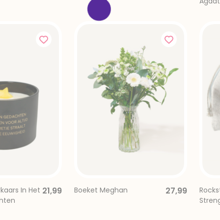
Agaat
aars In Het
21,99
Boeket Meghan
27,99
Rocks
hten
Stren