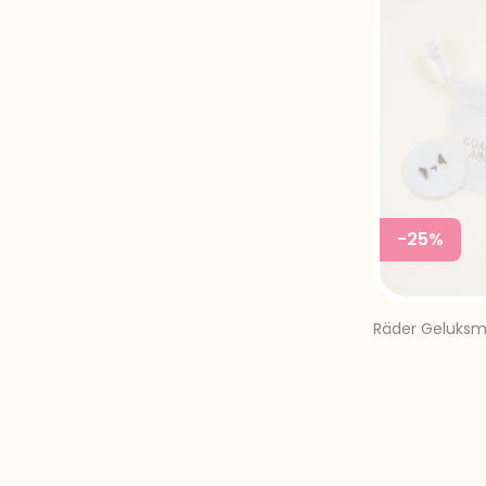
-25%
Räder Geluksm