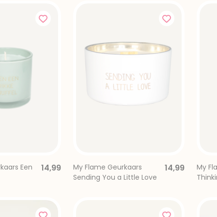
kaars Een
14,99
My Flame Geurkaars
14,99
My Fl
Sending You a Little Love
Think