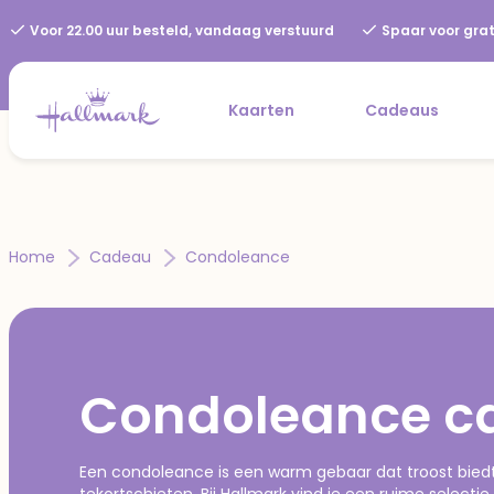
Voor 22.00 uur besteld, vandaag verstuurd
Spaar voor grat
Kaarten
Cadeaus
Home
Cadeau
Condoleance
Condoleance c
Een condoleance is een warm gebaar dat troost bi
tekortschieten. Bij Hallmark vind je een ruime select