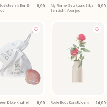
delsteen Ik Ben Er
9,99
My Flame Geurkaars Blikje
9,99
Jou
Een Licht Voor jou
een Dikke Knuffel
9,99
Rode Roos Kunstbloem
14,99