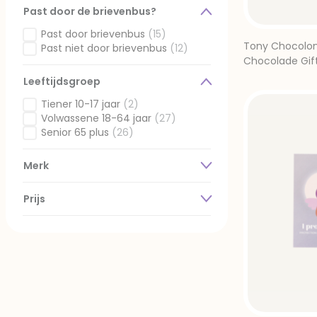
Past door de brievenbus?
Past door brievenbus
(15)
Gefilterd op Past door de brievenbus?: Past door brieve
Tony Chocolon
Past niet door brievenbus
(12)
Gefilterd op Past door de brievenbus?: Past niet door b
Chocolade Gif
Repen
Leeftijdsgroep
Tiener 10-17 jaar
(2)
Gefilterd op Leeftijdsgroep: Tiener 10-17 jaar
Volwassene 18-64 jaar
(27)
Gefilterd op Leeftijdsgroep: Volwassene 18-64 jaar
Senior 65 plus
(26)
Gefilterd op Leeftijdsgroep: Senior 65 plus
Merk
Prijs