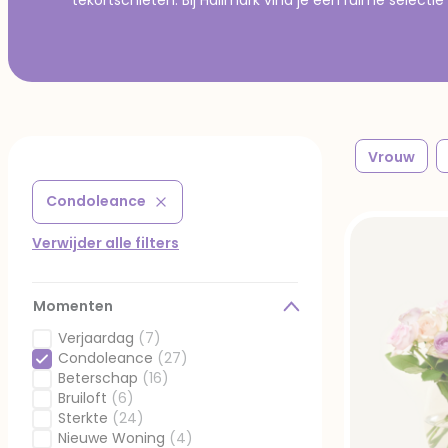
Vrouw
Condoleance
Verwijder filter Gefilterd op Momenten: Condoleance
Verwijder alle filters
Momenten
Verjaardag
(7)
Gefilterd op Momenten: Verjaardag
Condoleance
(27)
Geselecteerd Gefilterd op Momenten: Condoleance
Beterschap
(16)
Gefilterd op Momenten: Beterschap
Bruiloft
(6)
Gefilterd op Momenten: Bruiloft
Sterkte
(24)
Gefilterd op Momenten: Sterkte
Nieuwe Woning
(4)