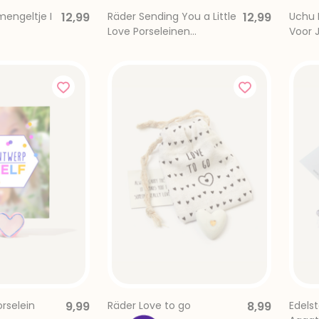
engeltje I
12,99
Räder Sending You a Little
12,99
Uchu E
Love Porseleinen
Voor 
Geluksduifje
rselein
9,99
Räder Love to go
8,99
Edelst