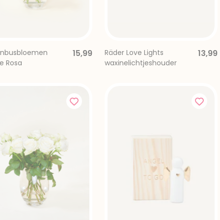
enbusbloemen
15,99
Räder Love Lights
13,99
e Rosa
waxinelichtjeshouder