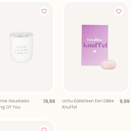
ame Geurkaars
19,99
Uchu Edelsteen Een Dikke
9,99
ing Of You
Knuffel