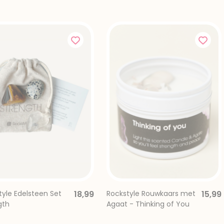
tyle Edelsteen Set
18,99
Rockstyle Rouwkaars met
15,99
gth
Agaat - Thinking of You