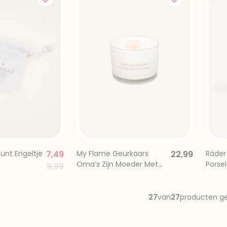
unt Engeltje
7,49
My Flame Geurkaars
22,99
Räder
Oma’s Zijn Moeder Met
Porsel
Price reduced from
to
9,99
Een Gouden Randje
27
van
27
producten g