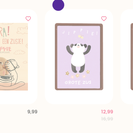
9,99
12,99
Price reduce
to
16,99