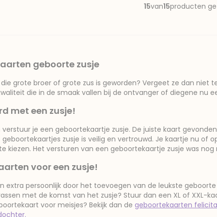
15
van
15
producten g
ekaarten geboorte zusje
die grote broer of grote zus is geworden? Vergeet ze dan niet t
waliteit die in de smaak vallen bij de ontvanger of diegene nu e
rd met een zusje!
n verstuur je een geboortekaartje zusje. De juiste kaart gevonden?
 geboortekaartjes zusje is veilig en vertrouwd. Je kaartje nu of op
 kiezen. Het versturen van een geboortekaartje zusje was nog n
arten voor een zusje!
n extra persoonlijk door het toevoegen van de leukste geboorte dec
rrassen met de komst van het zusje? Stuur dan een XL of XXL-ka
boortekaart voor meisjes? Bekijk dan de
geboortekaarten felicit
dochter.