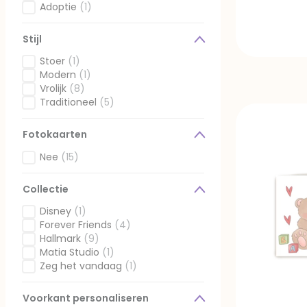
Gefilterd op Geboorte felicitatie: Broertje
Adoptie
(1)
Gefilterd op Geboorte felicitatie: Adoptie
Stijl
Stoer
(1)
Gefilterd op Stijl: Stoer
Modern
(1)
Gefilterd op Stijl: Modern
Vrolijk
(8)
Gefilterd op Stijl: Vrolijk
Traditioneel
(5)
Gefilterd op Stijl: Traditioneel
Fotokaarten
Nee
(15)
Gefilterd op Fotokaarten: Nee
Collectie
Disney
(1)
Gefilterd op Collectie: Disney
Forever Friends
(4)
Gefilterd op Collectie: Forever Friends
Hallmark
(9)
Gefilterd op Collectie: Hallmark
Matia Studio
(1)
Gefilterd op Collectie: Matia Studio
Zeg het vandaag
(1)
Gefilterd op Collectie: Zeg het vandaag
Voorkant personaliseren