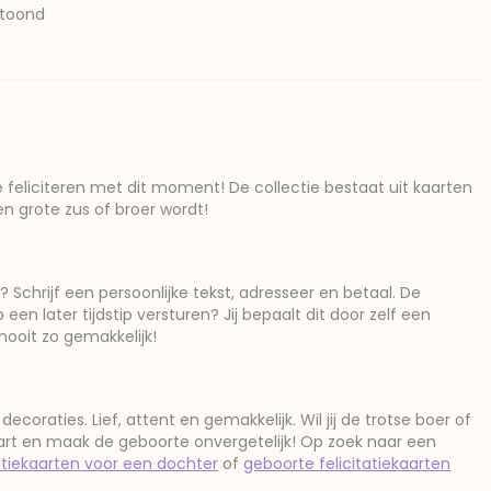
etoond
e feliciteren met dit moment! De collectie bestaat uit kaarten
en grote zus of broer wordt!
 Schrijf een persoonlijke tekst, adresseer en betaal. De
 een later tijdstip versturen? Jij bepaalt dit door zelf een
ooit zo gemakkelijk!
oraties. Lief, attent en gemakkelijk. Wil jij de trotse boer of
art en maak de geboorte onvergetelijk! Op zoek naar een
atiekaarten voor een dochter
of
geboorte felicitatiekaarten