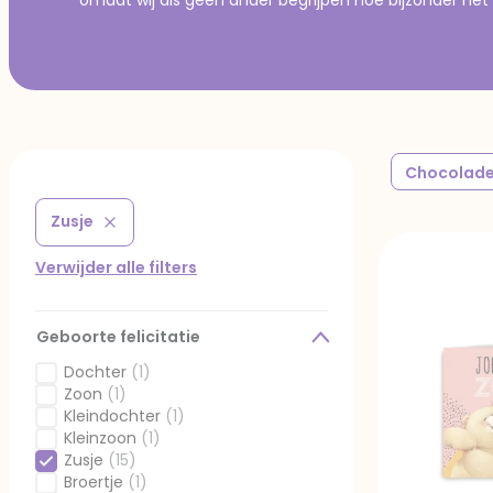
Chocolade
Zusje
Verwijder filter Gefilterd op Geboorte felicitatie: Zusje
Verwijder alle filters
Geboorte felicitatie
Dochter
(1)
Gefilterd op Geboorte felicitatie: Dochter
Zoon
(1)
Gefilterd op Geboorte felicitatie: Zoon
Kleindochter
(1)
Gefilterd op Geboorte felicitatie: Kleindochter
Kleinzoon
(1)
Gefilterd op Geboorte felicitatie: Kleinzoon
Zusje
(15)
Geselecteerd Gefilterd op Geboorte felicitatie: Zusje
Broertje
(1)