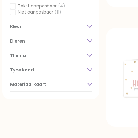
Tekst aanpasbaar
(4)
Gefilterd op Voorkant personaliseren: Tekst aanpasbaar
Niet aanpasbaar
(11)
Gefilterd op Voorkant personaliseren: Niet aanpasbaar
Kleur
Dieren
Thema
Type kaart
Materiaal kaart