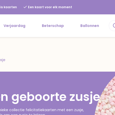
is kaarten
Een kaart voor elk moment
Verjaardag
Beterschap
Ballonnen
sje
en geboorte zusje
ieke collectie felicitatiekaarten met een zusje,
s om een zusje te krijgen.