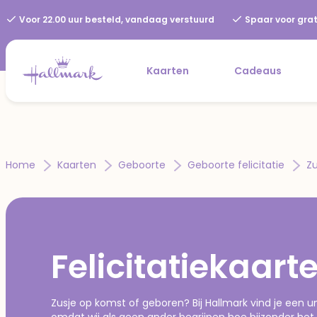
Voor 22.00 uur besteld, vandaag verstuurd
Spaar voor grat
Kaarten
Cadeaus
Home
Kaarten
Geboorte
Geboorte felicitatie
Zu
Felicitatiekaart
Zusje op komst of geboren? Bij Hallmark vind je een un
omdat wij als geen ander begrijpen hoe bijzonder het i