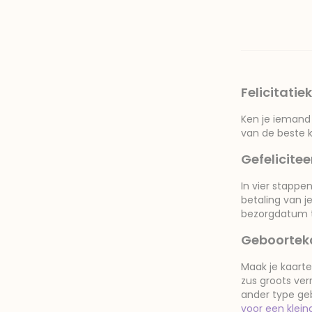
Felicitati
Ken je iemand 
van de beste k
Gefelicitee
In vier stappe
betaling van je
bezorgdatum te
Geboorteka
Maak je kaarte
zus groots ve
ander type ge
voor een klein