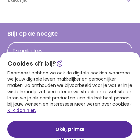
Magazine
Vacatures
Inspiratieteksten
Inloggen retailer
Werken bij Hallmark
Cadeau inspiratie
Hallmark Kaartclub
Blijf op de hoogte
Kaartinspiratie
Acties
E-mailadres
Persberichten
Cookies d’r bij?
Hallmark en Kinderpostzegels
Aanmelden
Daarnaast hebben we ook de digitale cookies, waarmee
we jouw digitale leven makkelijker en persoonlijker
maken. Zo onthouden we bijvoorbeeld voor je wat er in je
winkelmandje zat, verbeteren we steeds onze website en
Download onze app
laten we je als eerst producten zien die het best passen
bij jouw wensen en interesses! Meer weten over cookies?
Klik dan hier.
Oké, prima!