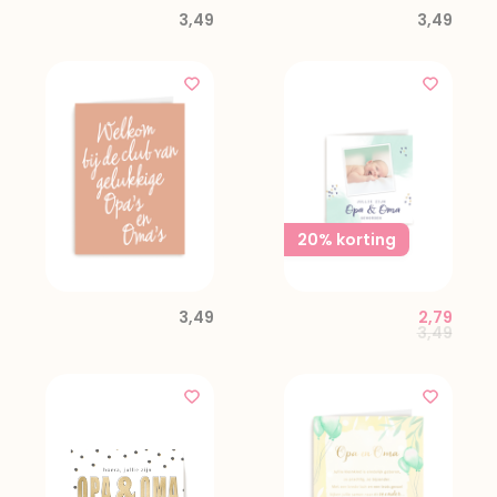
3,49
3,49
20% korting
3,49
2,79
Price red
to
3,49