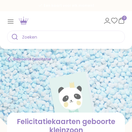
Spaar voor gratis kaarten
0
Geboorte felicitatie
Felicitatiekaarten geboorte
kleinzoon