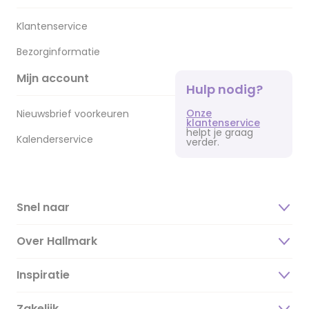
Klantenservice
Bezorginformatie
Mijn account
Hulp nodig?
Onze
Nieuwsbrief voorkeuren
klantenservice
helpt je graag
Kalenderservice
verder.
Snel naar
Over Hallmark
Inspiratie
Over ons
Duurzaamheid
Zakelijk