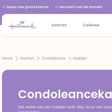
Spaar voor gratis kaarten
Een kaart voor elk moment
Kaarten
Cadeaus
Home
Kaarten
Condoleance
Huisdier
Condoleancekaa
Het verlies van een huisdier raakt diep. Stuur een tro
een huisdier.