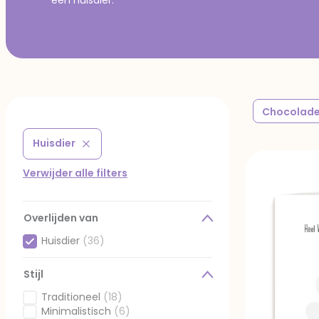
Chocolade
Huisdier
Verwijder filter Gefilterd op Overlijden van: Huisdier
Verwijder alle filters
Overlijden van
Huisdier
(36)
Geselecteerd Gefilterd op Overlijden van: Huisdier
Stijl
Traditioneel
(18)
Gefilterd op Stijl: Traditioneel
Minimalistisch
(6)