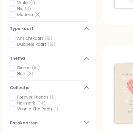
Gefilterd op Stijl: Minimalistisch
Vrolijk
(1)
Gefilterd op Stijl: Vrolijk
Hip
(3)
Gefilterd op Stijl: Hip
Modern
(8)
Gefilterd op Stijl: Modern
Type kaart
Ansichtkaart
(18)
Gefilterd op Type kaart: Ansichtkaart
Dubbele kaart
(18)
Gefilterd op Type kaart: Dubbele kaart
Thema
Dieren
(10)
Gefilterd op Thema: Dieren
Hart
(3)
Gefilterd op Thema: Hart
Collectie
Forever Friends
(1)
Gefilterd op Collectie: Forever Friends
Hallmark
(34)
Gefilterd op Collectie: Hallmark
Winnie The Poeh
(1)
Gefilterd op Collectie: Winnie The Poeh
Fotokaarten