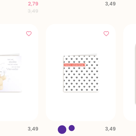
2,79
3,49
Price reduced from
to
3,49
3,49
3,49