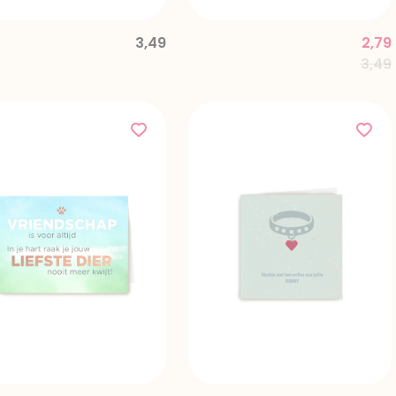
3,49
2,79
Pric
3,49