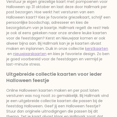
Verstuur je eigen griezelige kaart met pompoenen voor
Halloween op 31 oktober en laat deze door Hallmark per
post bezorgen. Hoe werkt het versturen van een
Halloween kaart? Kies je favoriete griezelkaart, schrijf een
persoonlijke boodschap, adresseer en kies de
bezorgdatum van je kaartje. Hallmark regelt de rest! Heb
je ook al eens gekeken naar onze andere leuke kaarten
voor de feestdagen? Kerst en Nieuwjaar komen er ook
alweer bijna aan. Bij Hallmark kan je je kaarten alvast
maken en inplannen. Duik in onze collectie
kerstkaarten
en
nieuwjaarskaarten
en kies je favoriete design. Zo ben
je goed voorbereid voor de feestdagen en vermijd je
last-minute stress.
Uitgebreide collectie kaarten voor ieder
Halloween feestje
Online Halloween kaarten maken en per post laten
versturen was nog nooit zo gemakkelijk. Bij Hallmark vind
je een uitgebreide collectie kaarten die passen bij de
feestdag Halloween. Geef jij een Halloween feestje?
Stuur dan originele uitnodigingen die passen bij dit
thema. Zet je kaart alvast klaar en Hallmark zorgt dat