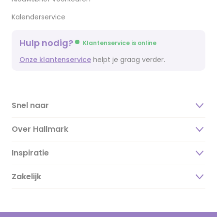
Kalenderservice
Hulp nodig?
Klantenservice is online
Onze klantenservice
helpt je graag verder.
Snel naar
Over Hallmark
Inspiratie
Over ons
Duurzaamheid
Zakelijk
Magazine
Vacatures
Inspiratieteksten
Inloggen retailer
Werken bij Hallmark
Cadeau inspiratie