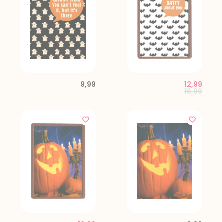
9,99
12,99
Price red
to
16,99