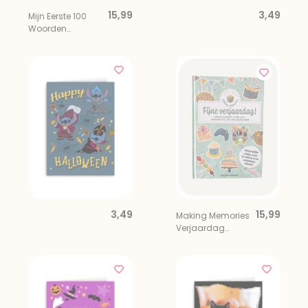
15,99
3,49
Mijn Eerste 100
Woorden
Flapjesboek
3,49
15,99
Making Memories
Verjaardag
Kleur-/invulboek