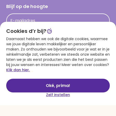
Hallmark Kaartclub
Blijf op de hoogte
Kaartinspiratie
Acties
E-mailadres
Persberichten
Cookies d’r bij?
Hallmark en Kinderpostzegels
Aanmelden
Daarnaast hebben we ook de digitale cookies, waarmee
we jouw digitale leven makkelijker en persoonlijker
maken. Zo onthouden we bijvoorbeeld voor je wat er in je
winkelmandje zat, verbeteren we steeds onze website en
Download onze app
laten we je als eerst producten zien die het best passen
bij jouw wensen en interesses! Meer weten over cookies?
Klik dan hier.
Oké, prima!
Zelf instellen
Algemene voorwaarden
Privacy statement
Cookies
© 1999 - 2025 Hallmark