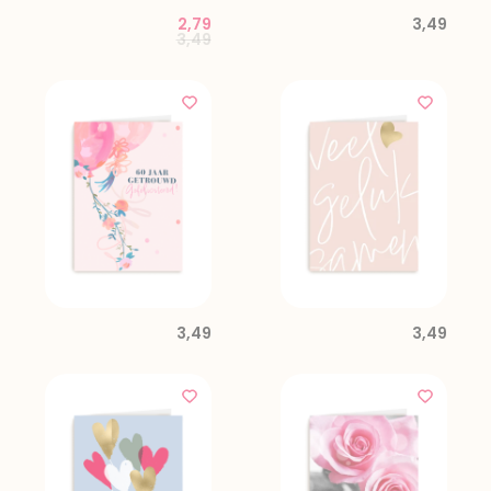
2,79
3,49
Price reduced from
to
3,49
3,49
3,49