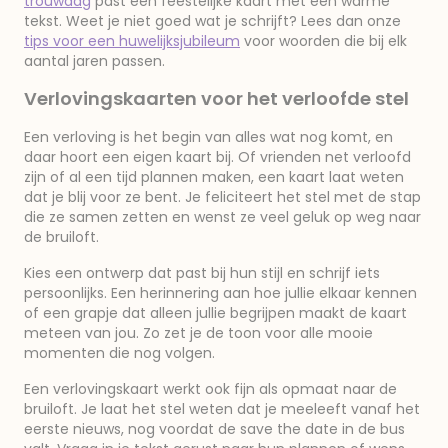
trouwdag
past een feestelijke kaart met een warme
tekst. Weet je niet goed wat je schrijft? Lees dan onze
tips voor een huwelijksjubileum
voor woorden die bij elk
aantal jaren passen.
Verlovingskaarten voor het verloofde stel
Een verloving is het begin van alles wat nog komt, en
daar hoort een eigen kaart bij. Of vrienden net verloofd
zijn of al een tijd plannen maken, een kaart laat weten
dat je blij voor ze bent. Je feliciteert het stel met de stap
die ze samen zetten en wenst ze veel geluk op weg naar
de bruiloft.
Kies een ontwerp dat past bij hun stijl en schrijf iets
persoonlijks. Een herinnering aan hoe jullie elkaar kennen
of een grapje dat alleen jullie begrijpen maakt de kaart
meteen van jou. Zo zet je de toon voor alle mooie
momenten die nog volgen.
Een verlovingskaart werkt ook fijn als opmaat naar de
bruiloft. Je laat het stel weten dat je meeleeft vanaf het
eerste nieuws, nog voordat de save the date in de bus