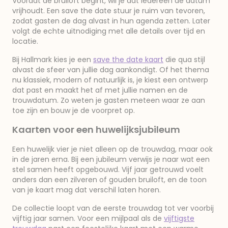
Voordat de bruiloft begint, wil je dat iedereen de datum
vrijhoudt. Een save the date stuur je ruim van tevoren,
zodat gasten de dag alvast in hun agenda zetten. Later
volgt de echte uitnodiging met alle details over tijd en
locatie.
Bij Hallmark kies je een
save the date kaart
die qua stijl
alvast de sfeer van jullie dag aankondigt. Of het thema
nu klassiek, modern of natuurlijk is, je kiest een ontwerp
dat past en maakt het af met jullie namen en de
trouwdatum. Zo weten je gasten meteen waar ze aan
toe zijn en bouw je de voorpret op.
Kaarten voor een huwelijksjubileum
Een huwelijk vier je niet alleen op de trouwdag, maar ook
in de jaren erna. Bij een jubileum verwijs je naar wat een
stel samen heeft opgebouwd. Vijf jaar getrouwd voelt
anders dan een zilveren of gouden bruiloft, en de toon
van je kaart mag dat verschil laten horen.
De collectie loopt van de eerste trouwdag tot ver voorbij
vijftig jaar samen. Voor een mijlpaal als de
vijftigste