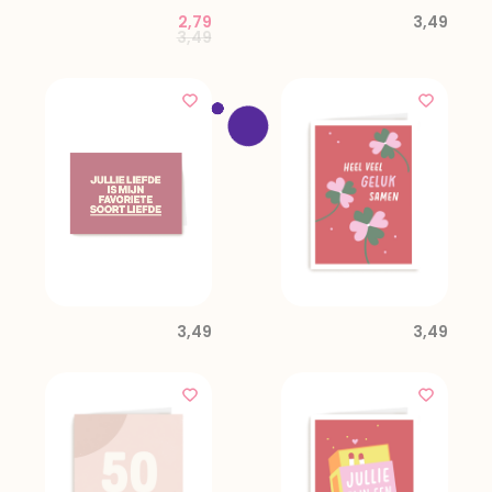
2,79
3,49
Price reduced from
to
3,49
3,49
3,49