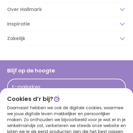
Over Hallmark
Inspiratie
Over ons
Duurzaamheid
Zakelijk
Magazine
Vacatures
Inspiratieteksten
Inloggen retailer
Werken bij Hallmark
Cadeau inspiratie
Hallmark Kaartclub
Blijf op de hoogte
Kaartinspiratie
Acties
E-mailadres
Persberichten
Cookies d’r bij?
Hallmark en Kinderpostzegels
Aanmelden
Daarnaast hebben we ook de digitale cookies, waarmee
we jouw digitale leven makkelijker en persoonlijker
maken. Zo onthouden we bijvoorbeeld voor je wat er in je
winkelmandje zat, verbeteren we steeds onze website en
Download onze app
laten we je als eerst producten zien die het best passen