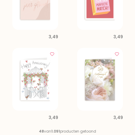
3,49
3,49
3,49
3,49
48
van
1.091
producten getoond