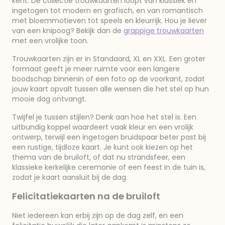
kent. De collectie trouwkaarten loopt van klassiek en
ingetogen tot modern en grafisch, en van romantisch
met bloemmotieven tot speels en kleurrijk. Hou je liever
van een knipoog? Bekijk dan de
grappige trouwkaarten
met een vrolijke toon.
Trouwkaarten zijn er in Standaard, XL en XXL. Een groter
formaat geeft je meer ruimte voor een langere
boodschap binnenin of een foto op de voorkant, zodat
jouw kaart opvalt tussen alle wensen die het stel op hun
mooie dag ontvangt.
Twijfel je tussen stijlen? Denk aan hoe het stel is. Een
uitbundig koppel waardeert vaak kleur en een vrolijk
ontwerp, terwijl een ingetogen bruidspaar beter past bij
een rustige, tijdloze kaart. Je kunt ook kiezen op het
thema van de bruiloft, of dat nu strandsfeer, een
klassieke kerkelijke ceremonie of een feest in de tuin is,
zodat je kaart aansluit bij de dag.
Felicitatiekaarten na de bruiloft
Niet iedereen kan erbij zijn op de dag zelf, en een