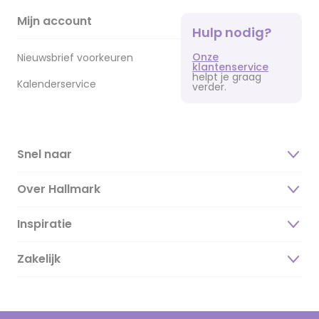
Mijn account
Hulp nodig?
Onze
Nieuwsbrief voorkeuren
klantenservice
helpt je graag
Kalenderservice
verder.
Snel naar
Over Hallmark
Inspiratie
Over ons
Duurzaamheid
Zakelijk
Magazine
Vacatures
Inspiratieteksten
Inloggen retailer
Werken bij Hallmark
Cadeau inspiratie