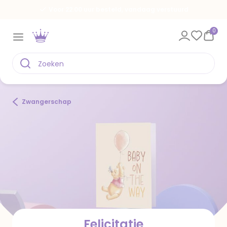
Voor 22.00 uur besteld, vandaag verstuurd
0
Zwangerschap
Felicitatie