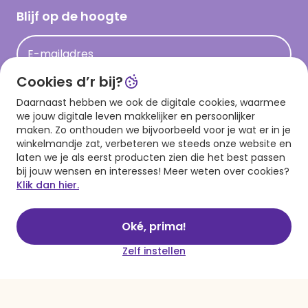
Hallmark Kaartclub
Blijf op de hoogte
Kaartinspiratie
Acties
E-mailadres
Persberichten
Cookies d’r bij?
Hallmark en Kinderpostzegels
Aanmelden
Daarnaast hebben we ook de digitale cookies, waarmee
we jouw digitale leven makkelijker en persoonlijker
maken. Zo onthouden we bijvoorbeeld voor je wat er in je
winkelmandje zat, verbeteren we steeds onze website en
Download onze app
laten we je als eerst producten zien die het best passen
bij jouw wensen en interesses! Meer weten over cookies?
Klik dan hier.
Oké, prima!
Zelf instellen
Algemene voorwaarden
Privacy statement
Cookies
© 1999 - 2025 Hallmark