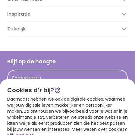
Inspiratie
Over ons
Duurzaamheid
Zakelijk
Magazine
Vacatures
Inspiratieteksten
Inloggen retailer
Werken bij Hallmark
Cadeau inspiratie
Hallmark Kaartclub
Blijf op de hoogte
Kaartinspiratie
Acties
E-mailadres
Persberichten
Cookies d’r bij?
Hallmark en Kinderpostzegels
Aanmelden
Daarnaast hebben we ook de digitale cookies, waarmee
we jouw digitale leven makkelijker en persoonlijker
maken. Zo onthouden we bijvoorbeeld voor je wat er in je
winkelmandje zat, verbeteren we steeds onze website en
Download onze app
laten we je als eerst producten zien die het best passen
bij jouw wensen en interesses! Meer weten over cookies?