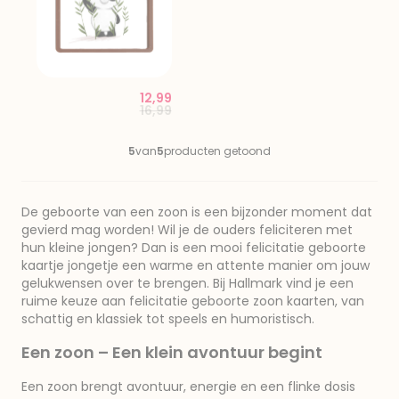
12,99
Price reduced from
to
16,99
5
van
5
producten getoond
De geboorte van een zoon is een bijzonder moment dat
gevierd mag worden! Wil je de ouders feliciteren met
hun kleine jongen? Dan is een mooi felicitatie geboorte
kaartje jongetje een warme en attente manier om jouw
gelukwensen over te brengen. Bij Hallmark vind je een
ruime keuze aan felicitatie geboorte zoon kaarten, van
schattig en klassiek tot speels en humoristisch.
Een zoon – Een klein avontuur begint
Een zoon brengt avontuur, energie en een flinke dosis