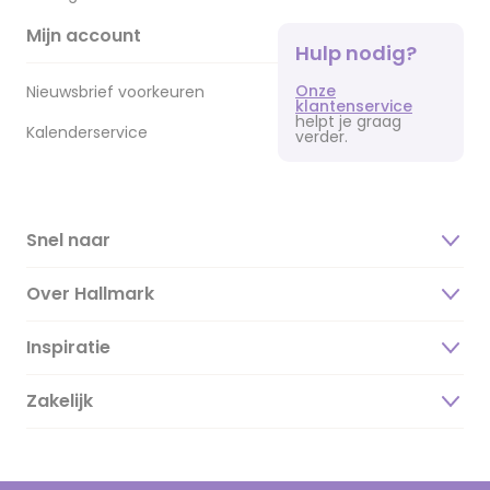
Mijn account
Hulp nodig?
Onze
Nieuwsbrief voorkeuren
klantenservice
helpt je graag
Kalenderservice
verder.
Snel naar
Over Hallmark
Inspiratie
Over ons
Duurzaamheid
Zakelijk
Magazine
Vacatures
Inspiratieteksten
Inloggen retailer
Werken bij Hallmark
Cadeau inspiratie