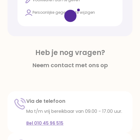
Het is hierdoor helaas niet mogelijk om gebruik
te maken van je kortingscodes.
Persoonlijke gegevens te wijzigen
Heb je nog vragen?
Neem contact met ons op
Via de telefoon
Ma t/m vrij bereikbaar van 09.00 - 17.00 uur.
Bel 010 45 96 515