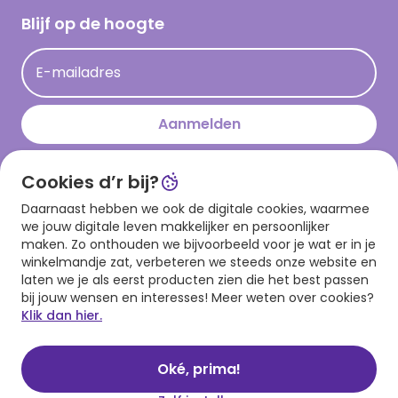
Hallmark Kaartclub
Blijf op de hoogte
Kaartinspiratie
Acties
E-mailadres
Persberichten
Hallmark en Kinderpostzegels
Aanmelden
Cookies d’r bij?
Download onze app
Daarnaast hebben we ook de digitale cookies, waarmee
we jouw digitale leven makkelijker en persoonlijker
maken. Zo onthouden we bijvoorbeeld voor je wat er in je
winkelmandje zat, verbeteren we steeds onze website en
laten we je als eerst producten zien die het best passen
bij jouw wensen en interesses! Meer weten over cookies?
Klik dan hier.
Algemene voorwaarden
Privacy statement
Cookies
© 1999 - 2025 Hallmark
Oké, prima!