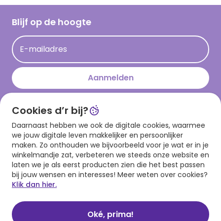
Werken bij Hallmark
Cadeau inspiratie
Hallmark Kaartclub
Blijf op de hoogte
Kaartinspiratie
Acties
E-mailadres
Persberichten
Hallmark en Kinderpostzegels
Aanmelden
Cookies d’r bij?
Download onze app
Daarnaast hebben we ook de digitale cookies, waarmee
we jouw digitale leven makkelijker en persoonlijker
maken. Zo onthouden we bijvoorbeeld voor je wat er in je
winkelmandje zat, verbeteren we steeds onze website en
laten we je als eerst producten zien die het best passen
bij jouw wensen en interesses! Meer weten over cookies?
Klik dan hier.
Algemene voorwaarden
Privacy statement
Cookies
© 1999 - 2025 Hallmark
Oké, prima!