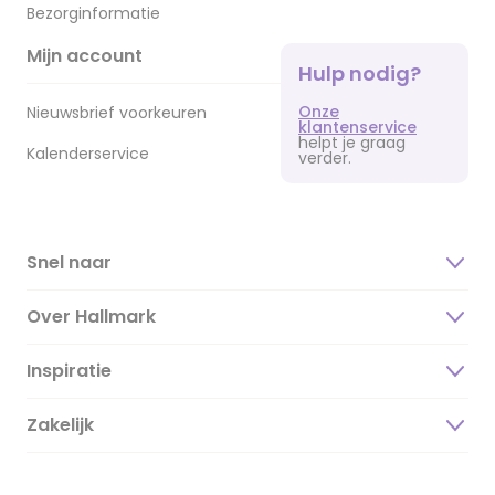
Bezorginformatie
Mijn account
Hulp nodig?
Onze
Nieuwsbrief voorkeuren
klantenservice
helpt je graag
Kalenderservice
verder.
Snel naar
Over Hallmark
Inspiratie
Over ons
Duurzaamheid
Zakelijk
Magazine
Vacatures
Inspiratieteksten
Inloggen retailer