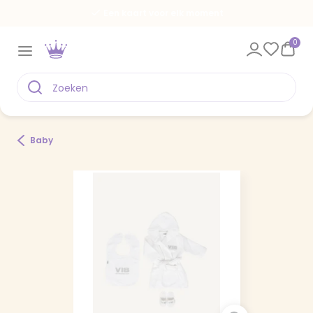
Een kaart voor elk moment
0
Baby