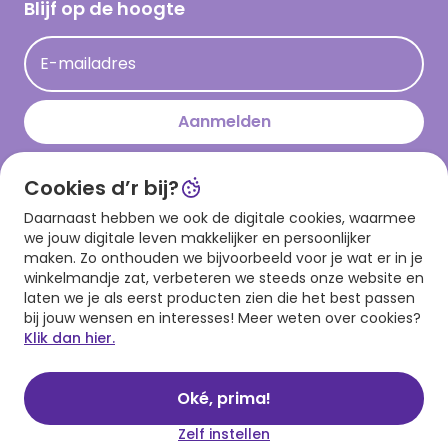
Hallmark Kaartclub
Blijf op de hoogte
Kaartinspiratie
Acties
E-mailadres
Persberichten
Hallmark en Kinderpostzegels
Aanmelden
Cookies d’r bij?
Download onze app
Daarnaast hebben we ook de digitale cookies, waarmee
we jouw digitale leven makkelijker en persoonlijker
maken. Zo onthouden we bijvoorbeeld voor je wat er in je
winkelmandje zat, verbeteren we steeds onze website en
laten we je als eerst producten zien die het best passen
bij jouw wensen en interesses! Meer weten over cookies?
Klik dan hier.
Algemene voorwaarden
Privacy statement
Cookies
© 1999 - 2025 Hallmark
Oké, prima!
Zelf instellen