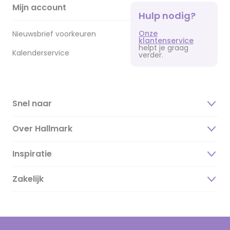
Mijn account
Hulp nodig?
Onze
Nieuwsbrief voorkeuren
klantenservice
helpt je graag
Kalenderservice
verder.
Snel naar
Over Hallmark
Inspiratie
Over ons
Duurzaamheid
Zakelijk
Magazine
Vacatures
Inspiratieteksten
Inloggen retailer
Werken bij Hallmark
Cadeau inspiratie