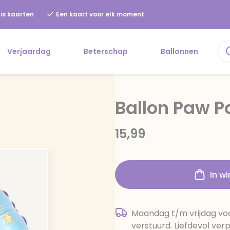
is kaarten
Een kaart voor elk moment
Verjaardag
Beterschap
Ballonnen
Ballon Paw P
15,99
In w
Maandag t/m vrijdag voo
verstuurd. Liefdevol ver