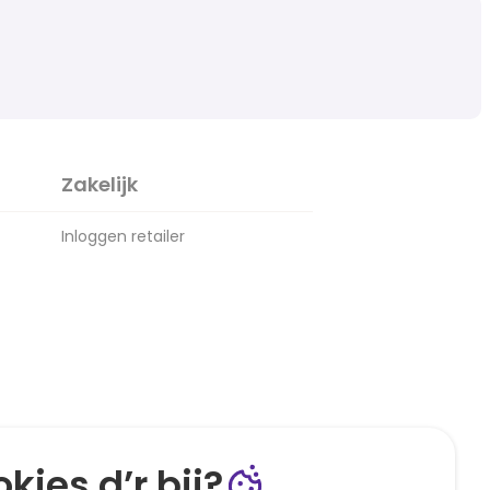
Zakelijk
Inloggen retailer
kies d’r bij?