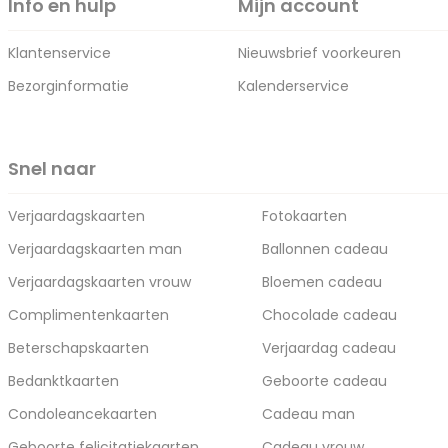
Info en hulp
Mijn account
Klantenservice
Nieuwsbrief voorkeuren
Bezorginformatie
Kalenderservice
Snel naar
Verjaardagskaarten
Fotokaarten
Verjaardagskaarten man
Ballonnen cadeau
Verjaardagskaarten vrouw
Bloemen cadeau
Complimentenkaarten
Chocolade cadeau
Beterschapskaarten
Verjaardag cadeau
Bedanktkaarten
Geboorte cadeau
Condoleancekaarten
Cadeau man
Geboorte felicitatiekaarten
Cadeau vrouw