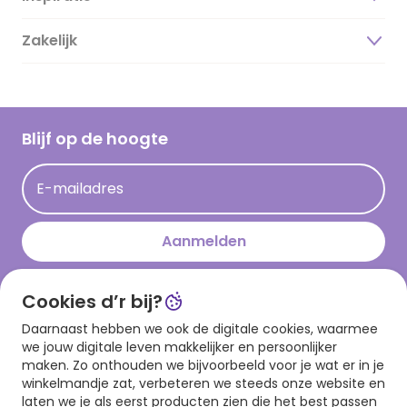
Duurzaamheid
Zakelijk
Magazine
Vacatures
Inspiratieteksten
Inloggen retailer
Werken bij Hallmark
Cadeau inspiratie
Hallmark Kaartclub
Blijf op de hoogte
Kaartinspiratie
Acties
E-mailadres
Persberichten
Hallmark en Kinderpostzegels
Aanmelden
Cookies d’r bij?
Download onze app
Daarnaast hebben we ook de digitale cookies, waarmee
we jouw digitale leven makkelijker en persoonlijker
maken. Zo onthouden we bijvoorbeeld voor je wat er in je
winkelmandje zat, verbeteren we steeds onze website en
laten we je als eerst producten zien die het best passen