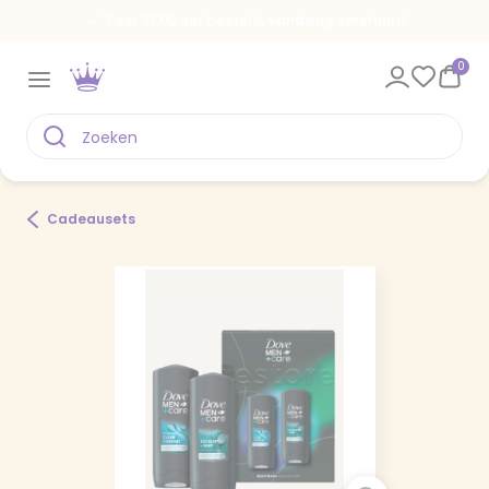
Voor 22.00 uur besteld, vandaag verstuurd
0
Cadeausets