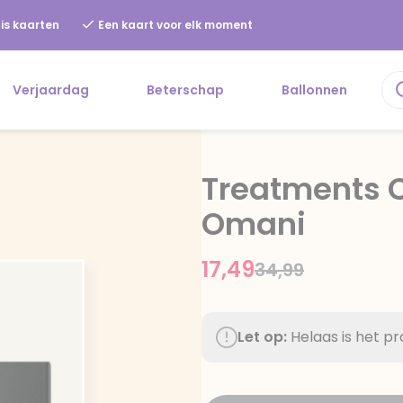
is kaarten
Een kaart voor elk moment
Verjaardag
Beterschap
Ballonnen
Treatments 
Omani
17,49
Price reduced f
to
34,99
Let op:
Helaas is het p