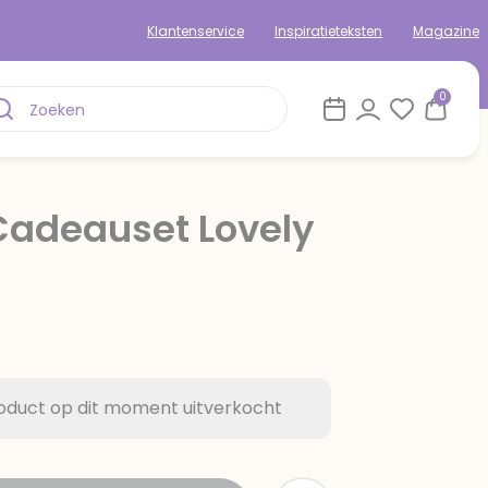
Klantenservice
Inspiratieteksten
Magazine
0
Cadeauset Lovely
rom
roduct op dit moment uitverkocht