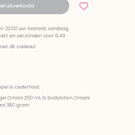
l uitverkocht
r 22:00 uur besteld, vandaag
pakt en verzonden voor 6,49.
met dit cadeau!
ppel & cederhout
gel Omani 250 ml, 1x bodylotion Omani
ani 380 gram