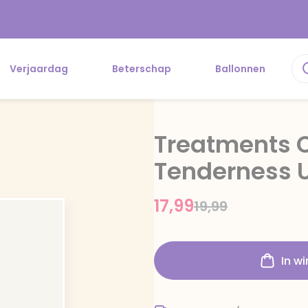
Verjaardag
Beterschap
Ballonnen
Treatments 
Tenderness 
17,99
Price reduced f
to
19,99
In w