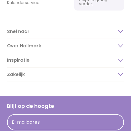
Kalenderservice
verder.
Snel naar
Over Hallmark
Inspiratie
Over ons
Duurzaamheid
Zakelijk
Magazine
Vacatures
Inspiratieteksten
Inloggen retailer
Werken bij Hallmark
Cadeau inspiratie
Hallmark Kaartclub
Blijf op de hoogte
Kaartinspiratie
Acties
E-mailadres
Persberichten