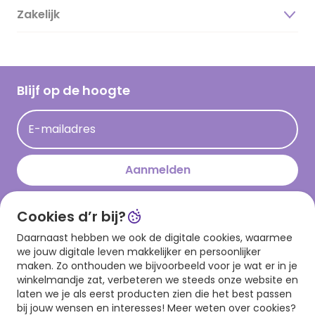
Duurzaamheid
Zakelijk
Magazine
Vacatures
Inspiratieteksten
Inloggen retailer
Werken bij Hallmark
Cadeau inspiratie
Hallmark Kaartclub
Blijf op de hoogte
Kaartinspiratie
Acties
E-mailadres
Persberichten
Hallmark en Kinderpostzegels
Aanmelden
Cookies d’r bij?
Download onze app
Daarnaast hebben we ook de digitale cookies, waarmee
we jouw digitale leven makkelijker en persoonlijker
maken. Zo onthouden we bijvoorbeeld voor je wat er in je
winkelmandje zat, verbeteren we steeds onze website en
laten we je als eerst producten zien die het best passen
bij jouw wensen en interesses! Meer weten over cookies?