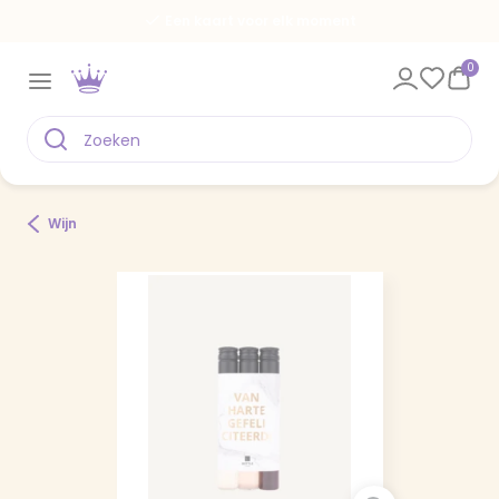
Een kaart voor elk moment
0
Wijn