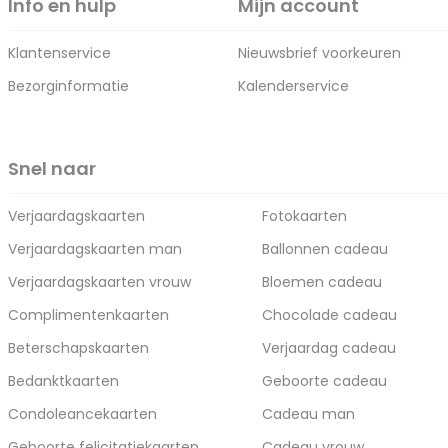
Info en hulp
Mijn account
Klantenservice
Nieuwsbrief voorkeuren
Bezorginformatie
Kalenderservice
Snel naar
Verjaardagskaarten
Fotokaarten
Verjaardagskaarten man
Ballonnen cadeau
Verjaardagskaarten vrouw
Bloemen cadeau
Complimentenkaarten
Chocolade cadeau
Beterschapskaarten
Verjaardag cadeau
Bedanktkaarten
Geboorte cadeau
Condoleancekaarten
Cadeau man
Geboorte felicitatiekaarten
Cadeau vrouw