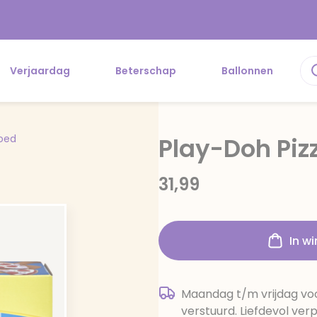
Verjaardag
Beterschap
Ballonnen
oed
Play-Doh Piz
31,99
In w
Maandag t/m vrijdag voo
verstuurd. Liefdevol ver