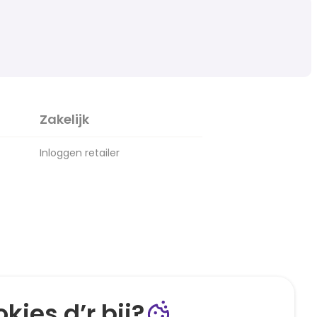
Zakelijk
Inloggen retailer
kies d’r bij?