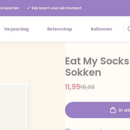
is kaarten
Een kaart voor elk moment
Verjaardag
Beterschap
Ballonnen
Eat My Socks
Sokken
11,99
Price reduced f
to
15,99
In w