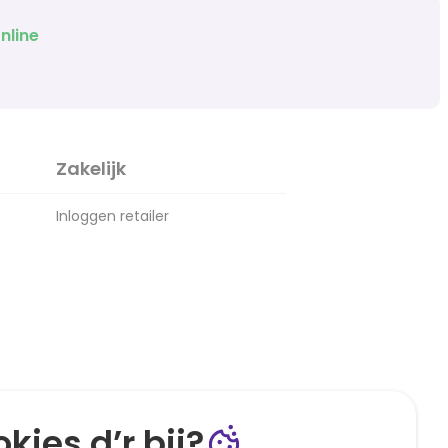
nline
Zakelijk
Inloggen retailer
kies d’r bij?