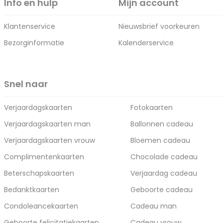
Info en hulp
Mijn account
Klantenservice
Nieuwsbrief voorkeuren
Bezorginformatie
Kalenderservice
Snel naar
Verjaardagskaarten
Fotokaarten
Verjaardagskaarten man
Ballonnen cadeau
Verjaardagskaarten vrouw
Bloemen cadeau
Complimentenkaarten
Chocolade cadeau
Beterschapskaarten
Verjaardag cadeau
Bedanktkaarten
Geboorte cadeau
Condoleancekaarten
Cadeau man
Geboorte felicitatiekaarten
Cadeau vrouw