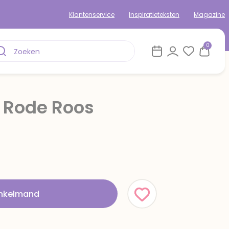
Klantenservice
Inspiratieteksten
Magazine
0
 Rode Roos
rom
inkelmand