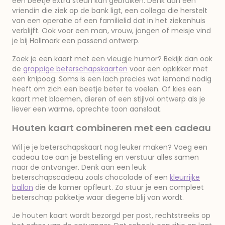
een beetje extra steun kan gebruiken. Denk aan een
vriendin die ziek op de bank ligt, een collega die herstelt
van een operatie of een familielid dat in het ziekenhuis
verblijft. Ook voor een man, vrouw, jongen of meisje vind
je bij Hallmark een passend ontwerp.
Zoek je een kaart met een vleugje humor? Bekijk dan ook
de
grappige beterschapskaarten
voor een opkikker met
een knipoog. Soms is een lach precies wat iemand nodig
heeft om zich een beetje beter te voelen. Of kies een
kaart met bloemen, dieren of een stijlvol ontwerp als je
liever een warme, oprechte toon aanslaat.
Houten kaart combineren met een cadeau
Wil je je beterschapskaart nog leuker maken? Voeg een
cadeau toe aan je bestelling en verstuur alles samen
naar de ontvanger. Denk aan een leuk
beterschapscadeau zoals chocolade of een
kleurrijke
ballon
die de kamer opfleurt. Zo stuur je een compleet
beterschap pakketje waar diegene blij van wordt.
Je houten kaart wordt bezorgd per post, rechtstreeks op