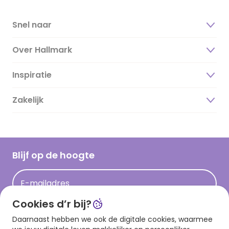
Snel naar
Over Hallmark
Inspiratie
Over ons
Duurzaamheid
Zakelijk
Magazine
Vacatures
Inspiratieteksten
Inloggen retailer
Werken bij Hallmark
Cadeau inspiratie
Hallmark Kaartclub
Blijf op de hoogte
Kaartinspiratie
Acties
E-mailadres
Persberichten
Cookies d’r bij?
Hallmark en Kinderpostzegels
Aanmelden
Daarnaast hebben we ook de digitale cookies, waarmee