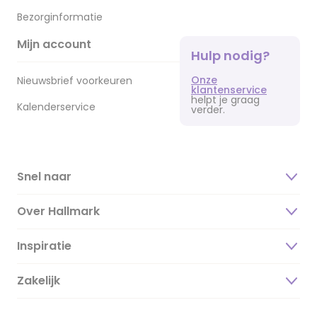
Bezorginformatie
Mijn account
Hulp nodig?
Onze
Nieuwsbrief voorkeuren
klantenservice
helpt je graag
Kalenderservice
verder.
Snel naar
Over Hallmark
Inspiratie
Over ons
Duurzaamheid
Zakelijk
Magazine
Vacatures
Inspiratieteksten