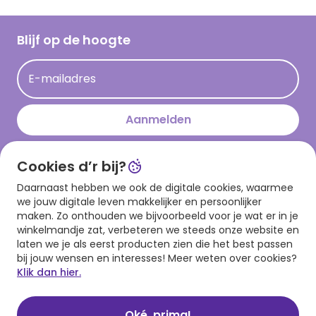
Inloggen retailer
Werken bij Hallmark
Cadeau inspiratie
Hallmark Kaartclub
Blijf op de hoogte
Kaartinspiratie
Acties
E-mailadres
Persberichten
Hallmark en Kinderpostzegels
Aanmelden
Cookies d’r bij?
Download onze app
Daarnaast hebben we ook de digitale cookies, waarmee
we jouw digitale leven makkelijker en persoonlijker
maken. Zo onthouden we bijvoorbeeld voor je wat er in je
winkelmandje zat, verbeteren we steeds onze website en
laten we je als eerst producten zien die het best passen
bij jouw wensen en interesses! Meer weten over cookies?
Klik dan hier.
Algemene voorwaarden
Privacy statement
Cookies
© 1999 - 2025 Hallmark
Oké, prima!