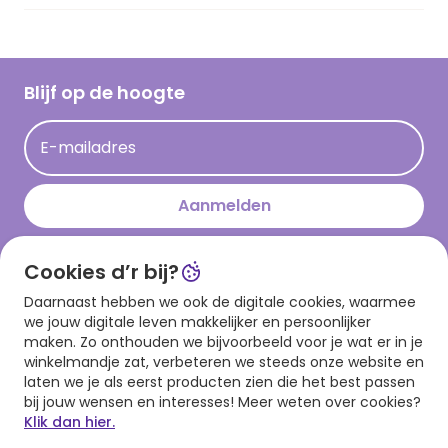
Vacatures
Inspiratieteksten
Inloggen retailer
Werken bij Hallmark
Cadeau inspiratie
Hallmark Kaartclub
Blijf op de hoogte
Kaartinspiratie
Acties
E-mailadres
Persberichten
Hallmark en Kinderpostzegels
Aanmelden
Cookies d’r bij?
Download onze app
Daarnaast hebben we ook de digitale cookies, waarmee
we jouw digitale leven makkelijker en persoonlijker
maken. Zo onthouden we bijvoorbeeld voor je wat er in je
winkelmandje zat, verbeteren we steeds onze website en
laten we je als eerst producten zien die het best passen
bij jouw wensen en interesses! Meer weten over cookies?
Klik dan hier.