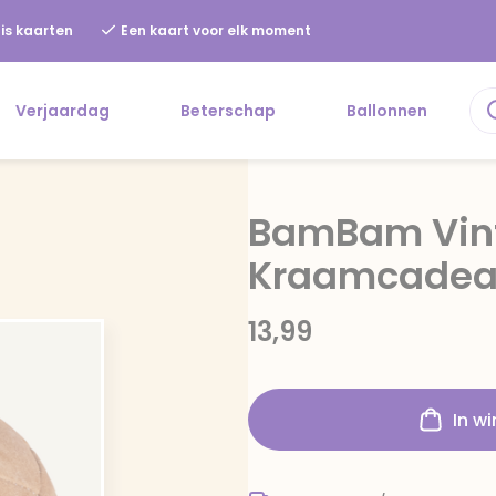
is kaarten
Een kaart voor elk moment
Verjaardag
Beterschap
Ballonnen
BamBam Vint
Kraamcade
13,99
In w