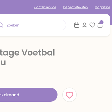
Klantenservice
Inspiratieteksten
Magazine
0
age Voetbal
au
inkelmand