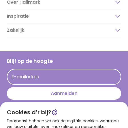
Over Hallmark
Inspiratie
Over ons
Duurzaamheid
Zakelijk
Magazine
Vacatures
Inspiratieteksten
Inloggen retailer
Werken bij Hallmark
Cadeau inspiratie
Hallmark Kaartclub
Blijf op de hoogte
Kaartinspiratie
Acties
E-mailadres
Persberichten
Hallmark en Kinderpostzegels
Aanmelden
Cookies d’r bij?
Download onze app
Daarnaast hebben we ook de digitale cookies, waarmee
we jouw digitale leven makkelijker en persoonlijker