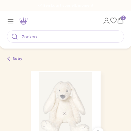
Een kaart voor elk moment
0
Baby