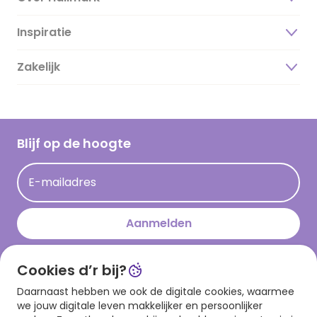
Inspiratie
Over ons
Duurzaamheid
Zakelijk
Magazine
Vacatures
Inspiratieteksten
Inloggen retailer
Werken bij Hallmark
Cadeau inspiratie
Hallmark Kaartclub
Blijf op de hoogte
Kaartinspiratie
Acties
E-mailadres
Persberichten
Hallmark en Kinderpostzegels
Aanmelden
Cookies d’r bij?
Download onze app
Daarnaast hebben we ook de digitale cookies, waarmee
we jouw digitale leven makkelijker en persoonlijker