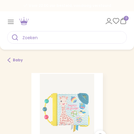
Voor 22.00 uur besteld, vandaag verstuurd
0
Baby