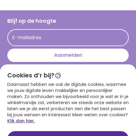
Inspiratieteksten
Inloggen retailer
Werken bij Hallmark
Cadeau inspiratie
Hallmark Kaartclub
Blijf op de hoogte
Kaartinspiratie
Acties
E-mailadres
Persberichten
Hallmark en Kinderpostzegels
Aanmelden
Cookies d’r bij?
Download onze app
Daarnaast hebben we ook de digitale cookies, waarmee
we jouw digitale leven makkelijker en persoonlijker
maken. Zo onthouden we bijvoorbeeld voor je wat er in je
winkelmandje zat, verbeteren we steeds onze website en
laten we je als eerst producten zien die het best passen
bij jouw wensen en interesses! Meer weten over cookies?
Klik dan hier.
Algemene voorwaarden
Privacy statement
Cookies
© 1999 - 2025 Hallmark