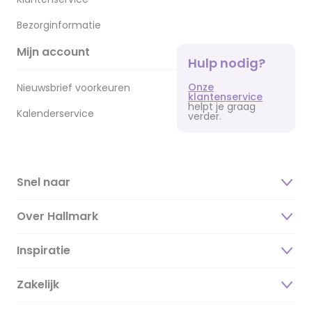
Bezorginformatie
Mijn account
Hulp nodig?
Onze
Nieuwsbrief voorkeuren
klantenservice
helpt je graag
Kalenderservice
verder.
Snel naar
Over Hallmark
Inspiratie
Over ons
Duurzaamheid
Zakelijk
Magazine
Vacatures