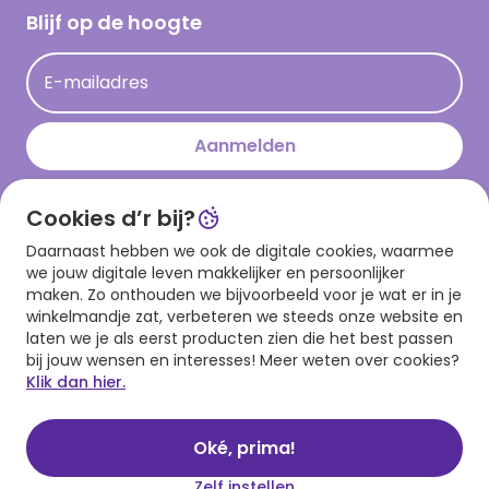
Hallmark Kaartclub
Blijf op de hoogte
Kaartinspiratie
Acties
E-mailadres
Persberichten
Hallmark en Kinderpostzegels
Aanmelden
Cookies d’r bij?
Download onze app
Daarnaast hebben we ook de digitale cookies, waarmee
we jouw digitale leven makkelijker en persoonlijker
maken. Zo onthouden we bijvoorbeeld voor je wat er in je
winkelmandje zat, verbeteren we steeds onze website en
laten we je als eerst producten zien die het best passen
bij jouw wensen en interesses! Meer weten over cookies?
Klik dan hier.
Algemene voorwaarden
Privacy statement
Cookies
© 1999 - 2025 Hallmark
Oké, prima!
Zelf instellen