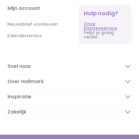
Mijn account
Hulp nodig?
Onze
Nieuwsbrief voorkeuren
klantenservice
helpt je graag
Kalenderservice
verder.
Snel naar
Over Hallmark
Inspiratie
Over ons
Duurzaamheid
Zakelijk
Magazine
Vacatures
Inspiratieteksten
Inloggen retailer
Werken bij Hallmark
Cadeau inspiratie