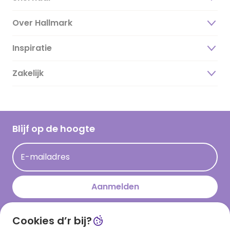
Over Hallmark
Inspiratie
Over ons
Duurzaamheid
Zakelijk
Magazine
Vacatures
Inspiratieteksten
Inloggen retailer
Werken bij Hallmark
Cadeau inspiratie
Hallmark Kaartclub
Blijf op de hoogte
Kaartinspiratie
Acties
E-mailadres
Persberichten
Hallmark en Kinderpostzegels
Aanmelden
Cookies d’r bij?
Download onze app