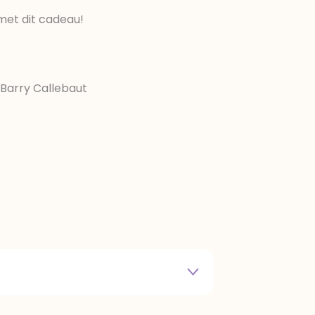
met dit cadeau!
Barry Callebaut
e melkpoeder, cacaomassa,
 natuurlijk vanille aroma