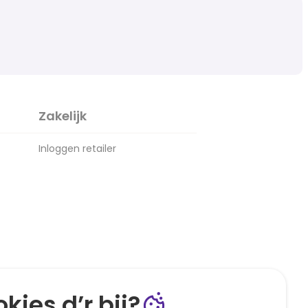
Zakelijk
Inloggen retailer
kies d’r bij?