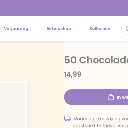
Verjaardag
Beterschap
Ballonnen
50 Chocolade
14,99
In w
Maandag t/m vrijdag voo
verstuurd. Liefdevol ver