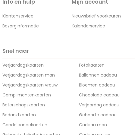
Info en hulp
Mijn account
Klantenservice
Nieuwsbrief voorkeuren
Bezorginformatie
Kalenderservice
Snel naar
Verjaardagskaarten
Fotokaarten
Verjaardagskaarten man
Ballonnen cadeau
Verjaardagskaarten vrouw
Bloemen cadeau
Complimentenkaarten
Chocolade cadeau
Beterschapskaarten
Verjaardag cadeau
Bedanktkaarten
Geboorte cadeau
Condoleancekaarten
Cadeau man
Geboorte felicitatiekaarten
Cadeau vrouw