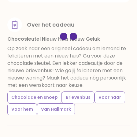
Suiker, cacaoboter, volle melkpoeder, amandelen,
cacaomassa, emulgator (sojalecithine), natuurlijk
vanille aroma, stabilisator: E420, voedingszuur:
citroenzuur E330, verdikkingsmiddel E415, water,
Over het cadeau
bevochtigingsmiddel E422, emulgator: E433,
kleurstoffen: E102, E110, E122, E133, E151
Chocosleutel Nieuw Huis Nieuw Geluk
Op zoek naar een origineel cadeau om iemand te
feliciteren met een nieuw huis? Ga voor deze
chocolade sleutel. Een lekker cadeautje door de
nieuwe brievenbus! Wie ga jij feliciteren met een
nieuwe woning? Maak het cadeau nóg persoonlijk
met een wenskaart naar keuze.
Chocolade en snoep
Brievenbus
Voor haar
Voor hem
Van Hallmark