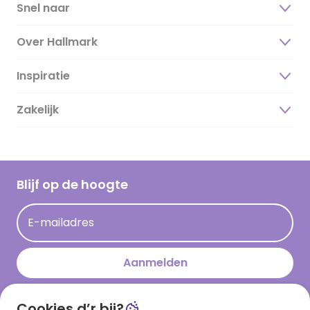
Snel naar
Over Hallmark
Inspiratie
Over ons
Duurzaamheid
Zakelijk
Magazine
Vacatures
Inspiratieteksten
Inloggen retailer
Werken bij Hallmark
Cadeau inspiratie
Hallmark Kaartclub
Blijf op de hoogte
Kaartinspiratie
Acties
E-mailadres
Persberichten
Hallmark en Kinderpostzegels
Aanmelden
Cookies d’r bij?