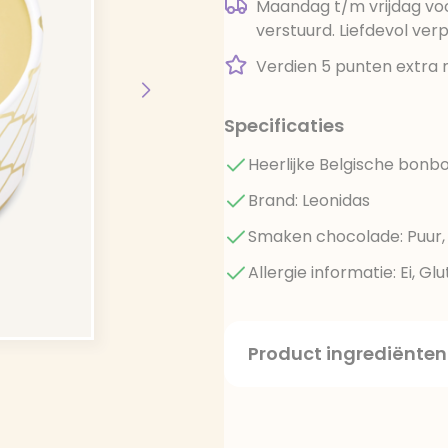
Maandag t/m vrijdag voo
verstuurd. Liefdevol ver
Verdien 5 punten extra 
Specificaties
Heerlijke Belgische bonbo
Brand: Leonidas
Smaken chocolade: Puur, 
Allergie informatie: Ei, G
Product ingrediënten
suiker, cacaomassa, caca
hazelnoten, melkroom, h
(sorbitolstroop, xylitol),
(soja), boter, dextrose, a