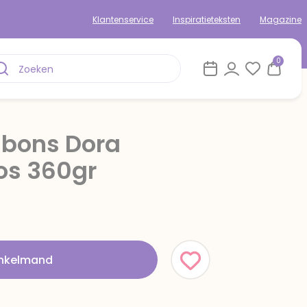
Klantenservice
Inspiratieteksten
Magazine
0
nbons Dora
s 360gr
inkelmand