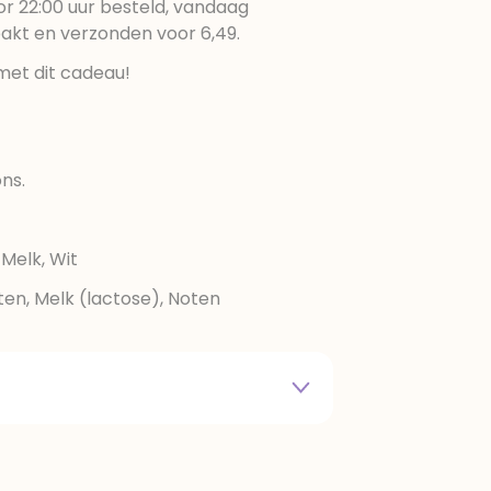
r 22:00 uur besteld, vandaag
pakt en verzonden voor 6,49.
met dit cadeau!
ns.
Melk, Wit
luten, Melk (lactose), Noten
oboter, volle melkpoeder,
oning, bevochtigingsmiddelen
 glucosestroop, emulgator: lecithinen
roma's, rijstmeel, invertsuikerstroop,