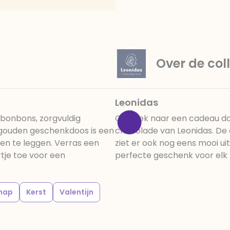
zout, tarwemoutbloem.
Over de coll
Leonidas
 bonbons, zorgvuldig
Op zoek naar een cadeau dat 
 gouden geschenkdoos is een
chocolade van Leonidas. De c
en te leggen. Verras een
ziet er ook nog eens mooi ui
tje toe voor een
perfecte geschenk voor el
chap
Kerst
Valentijn