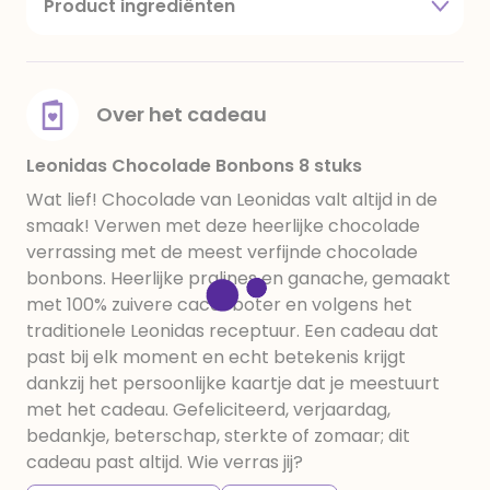
Product ingrediënten
Suiker, cacaoboter, volle melkpoeder, hazelnoten,
cacaomassa, emulgator: soja lecithine, rijstmeel,
aroma 's, tarwe mout, dextrose en zout.
Over het cadeau
Leonidas Chocolade Bonbons 8 stuks
Wat lief! Chocolade van Leonidas valt altijd in de
smaak! Verwen met deze heerlijke chocolade
verrassing met de meest verfijnde chocolade
bonbons. Heerlijke pralines en ganache, gemaakt
met 100% zuivere cacaoboter en volgens het
traditionele Leonidas receptuur. Een cadeau dat
past bij elk moment en echt betekenis krijgt
dankzij het persoonlijke kaartje dat je meestuurt
met het cadeau. Gefeliciteerd, verjaardag,
bedankje, beterschap, sterkte of zomaar; dit
cadeau past altijd. Wie verras jij?