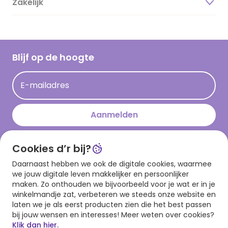
Zakelijk
Magazine
Vacatures
Inspiratieteksten
Inloggen retailer
Werken bij Hallmark
Cadeau inspiratie
Hallmark Kaartclub
Blijf op de hoogte
Kaartinspiratie
Acties
E-mailadres
Persberichten
Hallmark en Kinderpostzegels
Aanmelden
Cookies d’r bij?
Download onze app
Daarnaast hebben we ook de digitale cookies, waarmee
we jouw digitale leven makkelijker en persoonlijker
maken. Zo onthouden we bijvoorbeeld voor je wat er in je
winkelmandje zat, verbeteren we steeds onze website en
laten we je als eerst producten zien die het best passen
bij jouw wensen en interesses! Meer weten over cookies?
Klik dan hier.