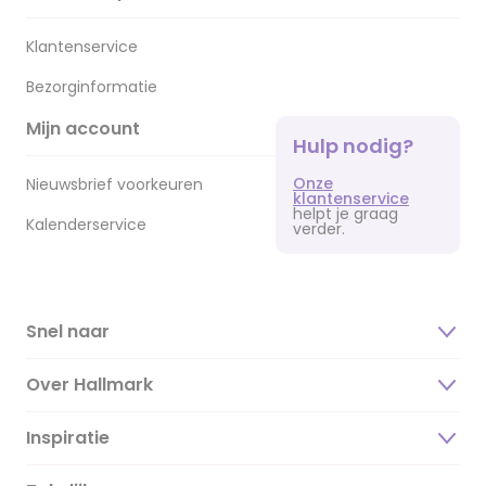
Klantenservice
Bezorginformatie
Mijn account
Hulp nodig?
Onze
Nieuwsbrief voorkeuren
klantenservice
helpt je graag
Kalenderservice
verder.
Snel naar
Over Hallmark
Inspiratie
Over ons
Duurzaamheid