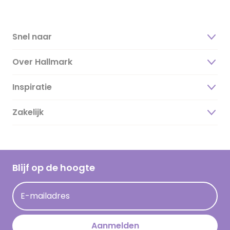
Snel naar
Over Hallmark
Inspiratie
Over ons
Duurzaamheid
Zakelijk
Magazine
Vacatures
Inspiratieteksten
Inloggen retailer
Werken bij Hallmark
Cadeau inspiratie
Hallmark Kaartclub
Blijf op de hoogte
Kaartinspiratie
Acties
E-mailadres
Persberichten
Hallmark en Kinderpostzegels
Aanmelden