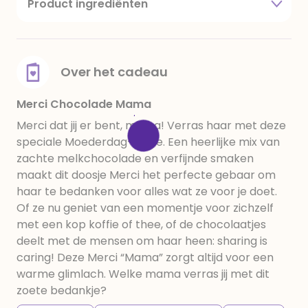
Product ingrediënten
Suiker, cacaoboter, cacaomassa, vollemelkpoeder,
plantaardige vetten (palm, shea), hazelnoten
(3,8%), amandelen (3,4%), roompoeder,
mageremelkpoeder, melksuiker, karnemelkpoeder,
Over het cadeau
botervet, dextrose, magere cacao, fructose,
emulgator: lecithinen (soja), glucosestroop,
Merci Chocolade Mama
invertsuikerstroop, koffie, aroma's en zout.
Merci dat jij er bent, mama! Verras haar met deze
speciale Moederdag-editie. Een heerlijke mix van
zachte melkchocolade en verfijnde smaken
maakt dit doosje Merci het perfecte gebaar om
haar te bedanken voor alles wat ze voor je doet.
Of ze nu geniet van een momentje voor zichzelf
met een kop koffie of thee, of de chocolaatjes
deelt met de mensen om haar heen: sharing is
caring! Deze Merci “Mama” zorgt altijd voor een
warme glimlach. Welke mama verras jij met dit
zoete bedankje?