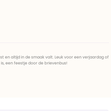
en diglyceriden van vetzuren);
r)), suiker, scharrelkip heelei, zout,
 suiker, rijsmiddelen
mmoniumbicarbonaat), zetmeel,
cithine, kaneel.(cacoa
le MELKpoeder, emulgator
tuurlijk vanillearoma fudgeblokjes
plantaardig vet, magere melkpoeder,
el: E500i, zout) zeezout. Kan sporen
nda.
t en altijd in de smaak valt. Leuk voor een verjaardag of
 is, een feestje door de brievenbus!