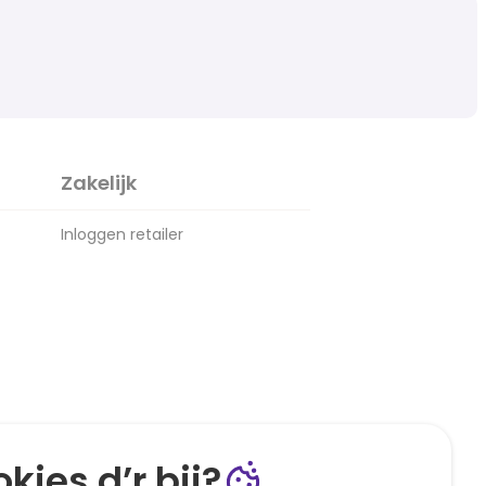
Zakelijk
Inloggen retailer
kies d’r bij?