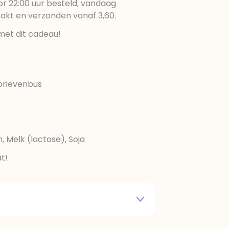
r 22:00 uur besteld, vandaag
pakt en verzonden vanaf 3,60.
met dit cadeau!
brievenbus
n, Melk (lactose), Soja
t!
tarwebloem, glucose-fructose
ardig vet en olie (palm, raapzaad);