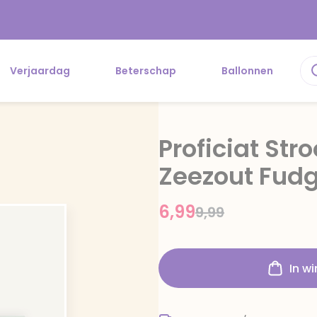
Verjaardag
Beterschap
Ballonnen
Proficiat Str
Zeezout Fudg
6,99
Price reduced f
to
9,99
In w