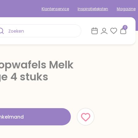
Klantenservice
Inspiratieteksten
Magazine
0
oopwafels Melk
e 4 stuks
rom
inkelmand