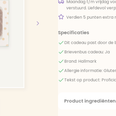
Maandag t/m vrijdag voo
verstuurd. Liefdevol ver
Verdien 5 punten extra 
Specificaties
Dit cadeau past door de 
Brievenbus cadeau: Ja
Brand: Hallmark
Allergie informatie: Glute
Tekst op product: Proficia
Product ingrediënten
met 33% stroop vulling. 
stroop, margarine (planta