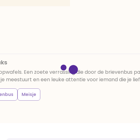
water; emulgator (mono- 
zuurteregelaar (citroenzuu
natuurlijk gekarameliseerd
(natriumbicarbonaat, a
emulgator: zonnebloemle
bestandelen: 33,6%), vol
(SOJAlecithine (E322), na
(suiker, glucosestroop, 
uks
vanille extract), rijsmidd
bevatten van noten en pi
opwafels. Een zoete verrassing die door de brievenbus pas
 je meestuurt en een leuke attentie voor iemand die je lief
venbus
Meisje