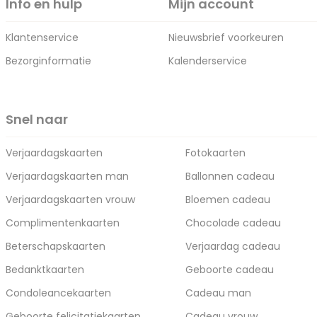
Info en hulp
Mijn account
Klantenservice
Nieuwsbrief voorkeuren
Bezorginformatie
Kalenderservice
Snel naar
Verjaardagskaarten
Fotokaarten
Verjaardagskaarten man
Ballonnen cadeau
Verjaardagskaarten vrouw
Bloemen cadeau
Complimentenkaarten
Chocolade cadeau
Beterschapskaarten
Verjaardag cadeau
Bedanktkaarten
Geboorte cadeau
Condoleancekaarten
Cadeau man
Geboorte felicitatiekaarten
Cadeau vrouw