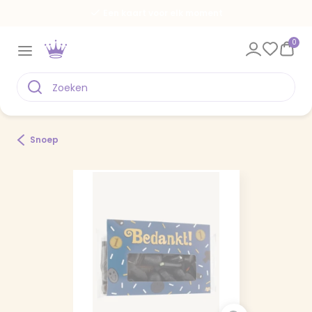
Een kaart voor elk moment
0
Snoep