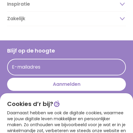
Inspiratie
Over ons
Duurzaamheid
Zakelijk
Magazine
Vacatures
Inspiratieteksten
Inloggen retailer
Werken bij Hallmark
Cadeau inspiratie
Hallmark Kaartclub
Blijf op de hoogte
Kaartinspiratie
Acties
E-mailadres
Persberichten
Hallmark en Kinderpostzegels
Aanmelden
Cookies d’r bij?
Download onze app
Daarnaast hebben we ook de digitale cookies, waarmee
we jouw digitale leven makkelijker en persoonlijker
maken. Zo onthouden we bijvoorbeeld voor je wat er in je
winkelmandje zat, verbeteren we steeds onze website en