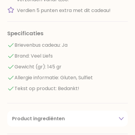
Verdien 5 punten extra met dit cadeau!
Specificaties
Brievenbus cadeau: Ja
Brand: Veel Liefs
Gewicht (gr): 145 gr
Allergie informatie: Gluten, Sulfiet
Tekst op product: Bedankt!
Product ingrediënten
Suiker, glucosestroop, rietsuikermelasse, gelatine,
maltiolen, (erythritol, stevia) salmiakzout