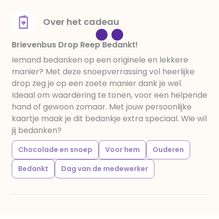
(ammoniumchloride), zoethoutwortelextract,
gemodificeerd zetmeel,(aardappel, TARWE, mais,
Over het cadeau
erwt), zout, ammoniakkaramel, plantaardig koolstof,
tarwebloem,maiszetmeel, maltodextrine, sulfiet,
Brievenbus Drop Reep Bedankt!
kokosolie, palmolie, plantaardige olie (kokos, palm),
Iemand bedanken op een originele en lekkere
water, anijsolie, emulgator (arabische gom),
manier? Met deze snoepverrassing vol heerlijke
aroma's, zout, kleurstof (E150c, E153),glansmiddel
drop zeg je op een zoete manier dank je wel.
(bijenwas (E901), E100, E129, E133 E102, carnaubawas
Ideaal om waardering te tonen, voor een helpende
(E903).
hand of gewoon zomaar. Met jouw persoonlijke
kaartje maak je dit bedankje extra speciaal. Wie wil
jij bedanken?
Chocolade en snoep
Voor hem
Ouderen
Bedankt
Dag van de medewerker