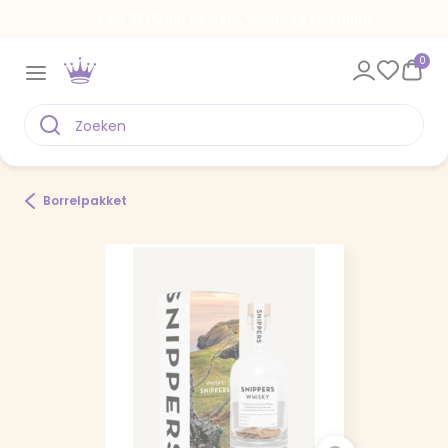
Voor 22.00 uur besteld, vandaag verstuurd
0
Borrelpakket