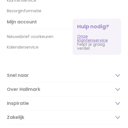
Klantenservice
Bezorginformatie
Mijn account
Hulp nodig?
Onze
Nieuwsbrief voorkeuren
klantenservice
helpt je graag
Kalenderservice
verder.
Snel naar
Over Hallmark
Inspiratie
Over ons
Duurzaamheid
Zakelijk
Magazine
Vacatures