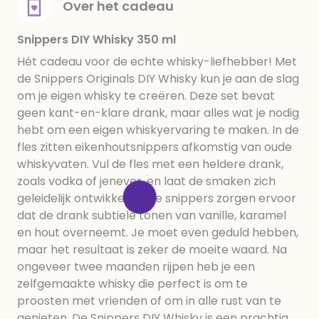
Over het cadeau
Snippers DIY Whisky 350 ml
Hét cadeau voor de echte whisky-liefhebber! Met
de Snippers Originals DIY Whisky kun je aan de slag
om je eigen whisky te creëren. Deze set bevat
geen kant-en-klare drank, maar alles wat je nodig
hebt om een eigen whiskyervaring te maken. In de
fles zitten eikenhoutsnippers afkomstig van oude
whiskyvaten. Vul de fles met een heldere drank,
zoals vodka of jenever, en laat de smaken zich
geleidelijk ontwikkelen. De snippers zorgen ervoor
dat de drank subtiele tonen van vanille, karamel
en hout overneemt. Je moet even geduld hebben,
maar het resultaat is zeker de moeite waard. Na
ongeveer twee maanden rijpen heb je een
zelfgemaakte whisky die perfect is om te
proosten met vrienden of om in alle rust van te
genieten. De Snippers DIY Whisky is een prachtig