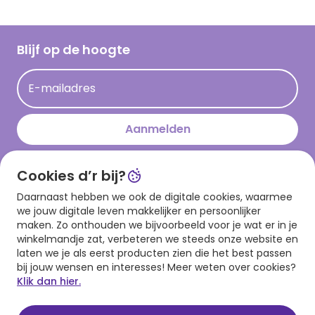
Inspiratieteksten
Inloggen retailer
Werken bij Hallmark
Cadeau inspiratie
Hallmark Kaartclub
Blijf op de hoogte
Kaartinspiratie
Acties
E-mailadres
Persberichten
Hallmark en Kinderpostzegels
Aanmelden
Cookies d’r bij?
Download onze app
Daarnaast hebben we ook de digitale cookies, waarmee
we jouw digitale leven makkelijker en persoonlijker
maken. Zo onthouden we bijvoorbeeld voor je wat er in je
winkelmandje zat, verbeteren we steeds onze website en
laten we je als eerst producten zien die het best passen
bij jouw wensen en interesses! Meer weten over cookies?
Klik dan hier.
Algemene voorwaarden
Privacy statement
Cookies
© 1999 - 2025 Hallmark