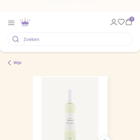
Een kaart voor elk moment
0
Wijn