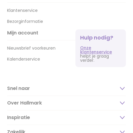
Klantenservice
Bezorginformatie
Mijn account
Hulp nodig?
Onze
Nieuwsbrief voorkeuren
klantenservice
helpt je graag
Kalenderservice
verder.
Snel naar
Over Hallmark
Inspiratie
Over ons
Duurzaamheid
Zakelijk
Magazine