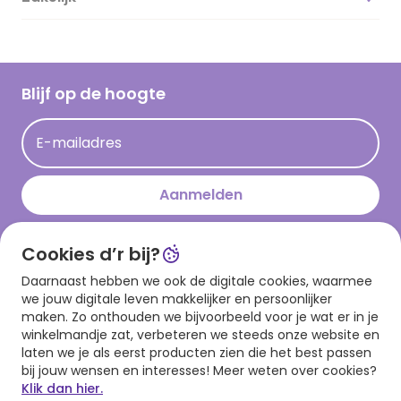
Vacatures
Inspiratieteksten
Inloggen retailer
Werken bij Hallmark
Cadeau inspiratie
Hallmark Kaartclub
Blijf op de hoogte
Kaartinspiratie
Acties
E-mailadres
Persberichten
Hallmark en Kinderpostzegels
Aanmelden
Cookies d’r bij?
Download onze app
Daarnaast hebben we ook de digitale cookies, waarmee
we jouw digitale leven makkelijker en persoonlijker
maken. Zo onthouden we bijvoorbeeld voor je wat er in je
winkelmandje zat, verbeteren we steeds onze website en
laten we je als eerst producten zien die het best passen
bij jouw wensen en interesses! Meer weten over cookies?
Klik dan hier.