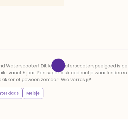
nd Waterscooter! Dit leuke waterscooterspeelgoed is pe
hikt vanaf 5 jaar. Een super leuk cadeautje waar kindere
pkikker of gewoon zomaar! Wie verras jij?
nterklaas
Meisje