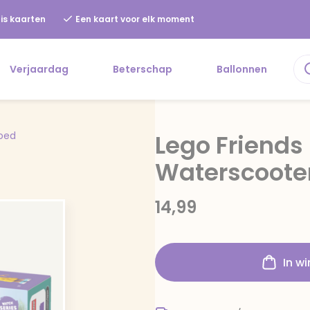
is kaarten
Een kaart voor elk moment
Verjaardag
Beterschap
Ballonnen
oed
Lego Friends
Waterscooter
14,99
In w