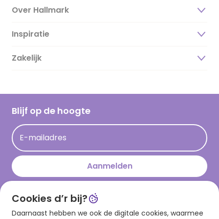
Over Hallmark
Inspiratie
Over ons
Duurzaamheid
Zakelijk
Magazine
Vacatures
Inspiratieteksten
Inloggen retailer
Werken bij Hallmark
Cadeau inspiratie
Hallmark Kaartclub
Blijf op de hoogte
Kaartinspiratie
Acties
E-mailadres
Persberichten
Hallmark en Kinderpostzegels
Aanmelden
Cookies d’r bij?
Download onze app
Daarnaast hebben we ook de digitale cookies, waarmee