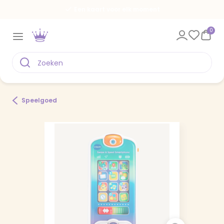
Een kaart voor elk moment
0
Speelgoed