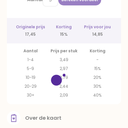
Originele prijs
Korting
Prijs voor jou
17,45
15%
14,85
Aantal
Prijs per stuk
Korting
1-4
3,49
-
5-9
2,97
15%
10-19
2,79
20%
20-29
2,44
30%
30+
2,09
40%
Over de kaart