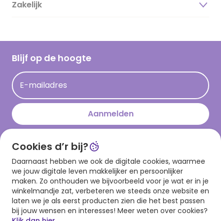
Duurzaamheid
Zakelijk
Magazine
Vacatures
Inspiratieteksten
Inloggen retailer
Werken bij Hallmark
Cadeau inspiratie
Hallmark Kaartclub
Blijf op de hoogte
Kaartinspiratie
Acties
E-mailadres
Persberichten
Hallmark en Kinderpostzegels
Aanmelden
Cookies d’r bij?
Download onze app
Daarnaast hebben we ook de digitale cookies, waarmee
we jouw digitale leven makkelijker en persoonlijker
maken. Zo onthouden we bijvoorbeeld voor je wat er in je
winkelmandje zat, verbeteren we steeds onze website en
laten we je als eerst producten zien die het best passen
bij jouw wensen en interesses! Meer weten over cookies?
Klik dan hier.