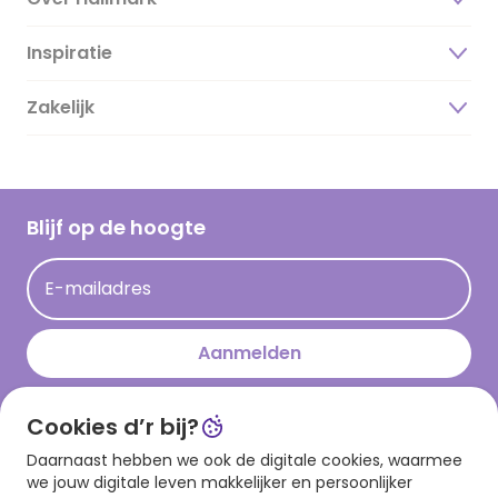
Inspiratie
Over ons
Duurzaamheid
Zakelijk
Magazine
Vacatures
Inspiratieteksten
Inloggen retailer
Werken bij Hallmark
Cadeau inspiratie
Hallmark Kaartclub
Blijf op de hoogte
Kaartinspiratie
Acties
E-mailadres
Persberichten
Hallmark en Kinderpostzegels
Aanmelden
Cookies d’r bij?
Download onze app
Daarnaast hebben we ook de digitale cookies, waarmee
we jouw digitale leven makkelijker en persoonlijker