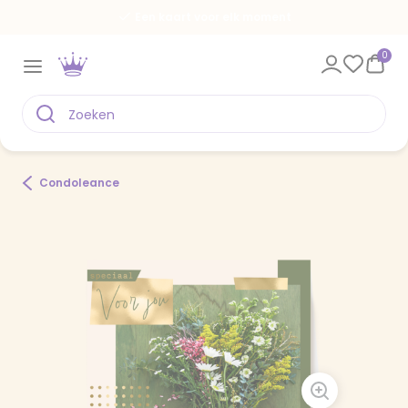
Een kaart voor elk moment
0
Condoleance