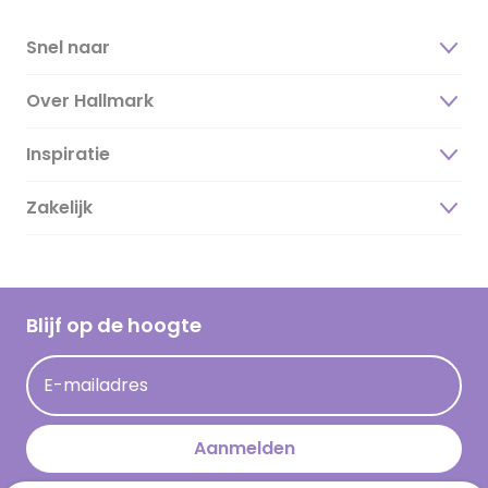
Snel naar
Over Hallmark
Inspiratie
Over ons
Duurzaamheid
Zakelijk
Magazine
Vacatures
Inspiratieteksten
Inloggen retailer
Werken bij Hallmark
Cadeau inspiratie
Hallmark Kaartclub
Blijf op de hoogte
Kaartinspiratie
Acties
E-mailadres
Persberichten
Hallmark en Kinderpostzegels
Aanmelden