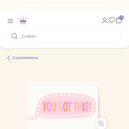
Voor 22.00 uur besteld, vandaag verstuurd
0
Condoleance