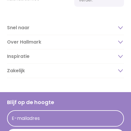
Snel naar
Over Hallmark
Inspiratie
Over ons
Duurzaamheid
Zakelijk
Magazine
Vacatures
Inspiratieteksten
Inloggen retailer
Werken bij Hallmark
Cadeau inspiratie
Hallmark Kaartclub
Blijf op de hoogte
Kaartinspiratie
Acties
E-mailadres
Persberichten