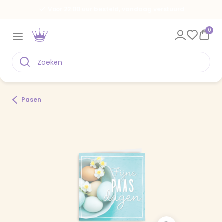
Voor 22.00 uur besteld, vandaag verstuurd
0
Pasen