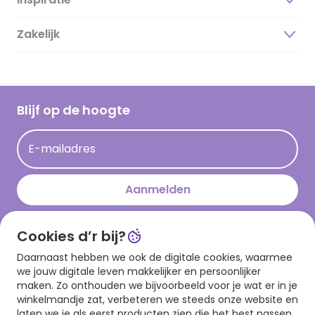
Over ons
Duurzaamheid
Zakelijk
Magazine
Vacatures
Inspiratieteksten
Inloggen retailer
Werken bij Hallmark
Cadeau inspiratie
Hallmark Kaartclub
Blijf op de hoogte
Kaartinspiratie
Acties
E-mailadres
Persberichten
Hallmark en Kinderpostzegels
Aanmelden
Cookies d’r bij?
Download onze app
Daarnaast hebben we ook de digitale cookies, waarmee
we jouw digitale leven makkelijker en persoonlijker
maken. Zo onthouden we bijvoorbeeld voor je wat er in je
winkelmandje zat, verbeteren we steeds onze website en
laten we je als eerst producten zien die het best passen