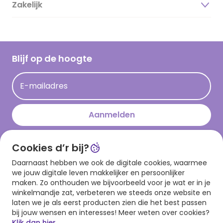
Duurzaamheid
Zakelijk
Magazine
Vacatures
Inspiratieteksten
Inloggen retailer
Werken bij Hallmark
Cadeau inspiratie
Hallmark Kaartclub
Blijf op de hoogte
Kaartinspiratie
Acties
E-mailadres
Persberichten
Hallmark en Kinderpostzegels
Aanmelden
Cookies d’r bij?
Download onze app
Daarnaast hebben we ook de digitale cookies, waarmee
we jouw digitale leven makkelijker en persoonlijker
maken. Zo onthouden we bijvoorbeeld voor je wat er in je
winkelmandje zat, verbeteren we steeds onze website en
laten we je als eerst producten zien die het best passen
bij jouw wensen en interesses! Meer weten over cookies?
Klik dan hier.