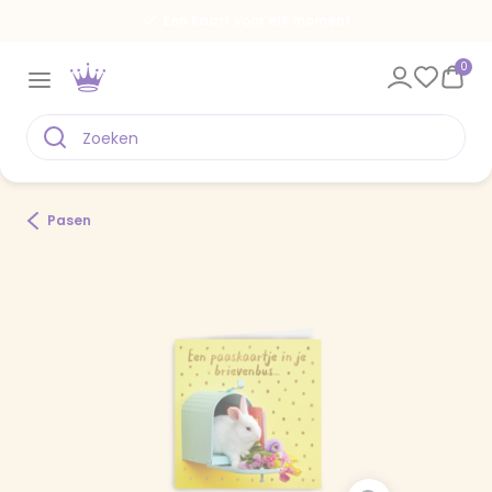
Een kaart voor elk moment
0
Pasen