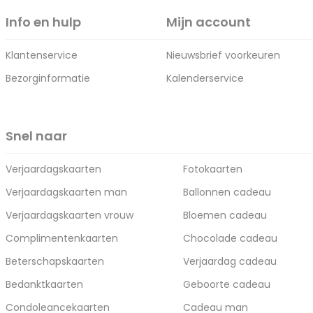
Info en hulp
Mijn account
Klantenservice
Nieuwsbrief voorkeuren
Bezorginformatie
Kalenderservice
Snel naar
Verjaardagskaarten
Fotokaarten
Verjaardagskaarten man
Ballonnen cadeau
Verjaardagskaarten vrouw
Bloemen cadeau
Complimentenkaarten
Chocolade cadeau
Beterschapskaarten
Verjaardag cadeau
Bedanktkaarten
Geboorte cadeau
Condoleancekaarten
Cadeau man