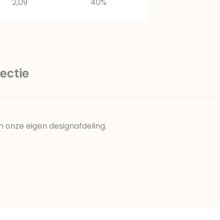
2,09
40%
ectie
n onze eigen designafdeling.