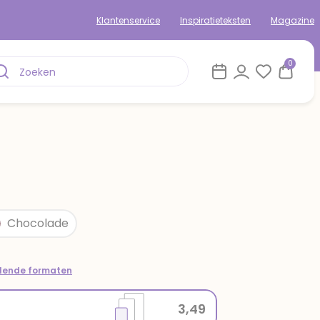
Klantenservice
Inspiratieteksten
Magazine
0
Chocolade
llende formaten
3,49